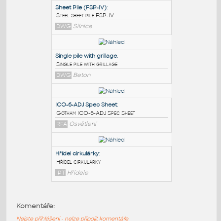
PODOBNÉ BLOKY
:
Sheet Pile (FSP-IV)
:
Steel sheet pile FSP-IV
DWG
Silnice
Single pile with grillage
:
Single pile with grillage
DWG
Beton
ICO-6-ADJ Spec Sheet
:
Komentáře:
Gotham ICO-6-ADJ Spec Sheet
Nejste přihlášeni - nelze připojit komentáře