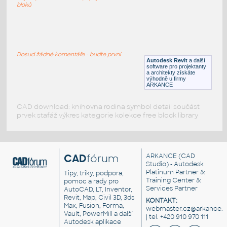
RFA
Osvětlení
bloků
Hřídel cirkulárky
:
Hřídel cirkulárky
Dosud žádné komentáře - buďte první
Autodesk Revit
a další
IPT
Hřídele
software pro projektanty
a architekty získáte
výhodně u firmy
ARKANCE
CAD download: knihovna rodina symbol detail součást
prvek stafáž výkres kategorie kolekce free block library
CAD
fórum
ARKANCE
(CAD
Studio) - Autodesk
Platinum Partner &
Tipy, triky, podpora,
Training Center &
pomoc a rady pro
Services Partner
AutoCAD, LT, Inventor,
Revit, Map, Civil 3D, 3ds
KONTAKT:
Max, Fusion, Forma,
webmaster.cz@arkance.w
Vault, PowerMill a další
| tel. +420 910 970 111
Autodesk aplikace