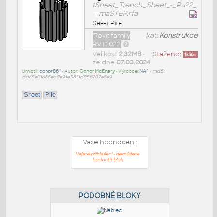
tSheet_Trench_Sheet_-_Pu22_
-_maSTER.rfa
Sheet Pile
Revit family
kat:
Konstrukce
RVT2022
Velikost
2,32MB
•
Staženo:
1356
x
ze dne
07.03.2024
Umístil:
conor86^
• Autor:
Conor McEnery
• Výrobce:
NA^
•
md5:
dd65e71666ec8e91e5651d856287e6a9
Sheet
Pile
Vaše hodnocení:
Nejste přihlášeni - nemůžete
hodnotit blok