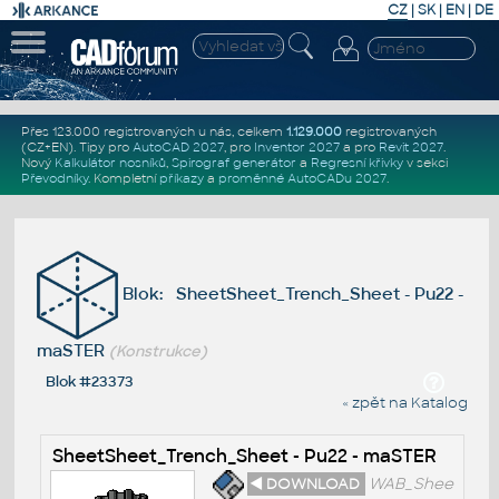
CZ
|
SK
|
EN
|
DE
Přes 123.000 registrovaných u nás, celkem
1.129.000
registrovaných
(CZ+EN)
. Tipy pro
AutoCAD 2027
, pro
Inventor 2027
a pro
Revit 2027
.
Nový
Kalkulátor nosníků
,
Spirograf generátor
a
Regresní křivky
v sekci
Převodníky
.
Kompletní
příkazy
a
proměnné AutoCADu 2027
.
Blok: SheetSheet_Trench_Sheet - Pu22 -
maSTER
(Konstrukce)
Blok #23373
« zpět na Katalog
SheetSheet_Trench_Sheet - Pu22 - maSTER
◄ DOWNLOAD
WAB_Shee