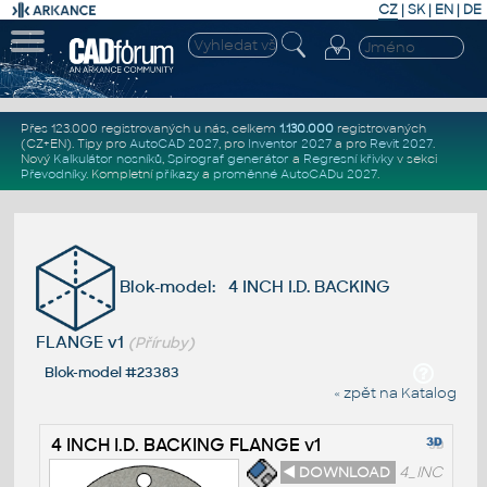
CZ
|
SK
|
EN
|
DE
Přes 123.000 registrovaných u nás, celkem
1.130.000
registrovaných
(CZ+EN)
. Tipy pro
AutoCAD 2027
, pro
Inventor 2027
a pro
Revit 2027
.
Nový
Kalkulátor nosníků
,
Spirograf generátor
a
Regresní křivky
v sekci
Převodníky
.
Kompletní
příkazy
a
proměnné AutoCADu 2027
.
Blok-model: 4 INCH I.D. BACKING
FLANGE v1
(Příruby)
Blok-model #23383
« zpět na Katalog
4 INCH I.D. BACKING FLANGE v1
◄ DOWNLOAD
4_INC