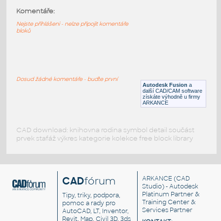
FLANGE v1
:
Komentáře:
I.D. PIPE SLIP-ON BACKING FLANGE
Nejste přihlášeni - nelze připojit komentáře
F3D
Příruby
bloků
4 INCH I.D. PIPE SLIP-ON BACKING
FLANGE v1
:
I.D. PIPE SLIP-ON BACKING FLANGE
Dosud žádné komentáře - buďte první
Autodesk Fusion
a
F3D
Příruby
další CAD/CAM software
získáte výhodně u firmy
ARKANCE
CAD download: knihovna rodina symbol detail součást
prvek stafáž výkres kategorie kolekce free block library
CAD
fórum
ARKANCE
(CAD
Studio) - Autodesk
Platinum Partner &
Tipy, triky, podpora,
Training Center &
pomoc a rady pro
Services Partner
AutoCAD, LT, Inventor,
Revit, Map, Civil 3D, 3ds