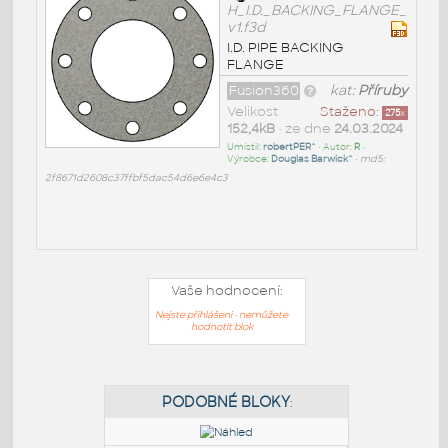
H_I.D._BACKING_FLANGE_
v1.f3d
I.D. PIPE BACKING
FLANGE
Fusion360
kat:
Příruby
Velikost
Staženo:
275
x
152,4kB
• ze dne
24.03.2024
Umístil:
robertPER^
• Autor:
R
•
Výrobce:
Douglas Barwick^
•
md5:
2f8671d2608c37ffbf5dac54d6e6e4c3
Vaše hodnocení:
Nejste přihlášeni - nemůžete
hodnotit blok