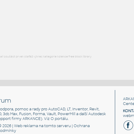
I.D. PIPE SLIP-ON BACKING FLANGE
F3D
Příruby
5 INCH I.D. PIPE SLIP-ON BACKING FLANGE v1
:
I.D. PIPE SLIP-ON BACKING FLANGE
F3D
Příruby
l součást prvek stafáž výkres kategorie kolekce free block library
rum
ARKA
Cente
, podpora, pomoc a rady pro AutoCAD, LT, Inventor, Revit,
KONT
3D, 3ds Max, Fusion, Forma, Vault, PowerMill a další Autodesk
webma
support firmy ARKANCE). Viz
O portálu
.
© 2026 |
Web reklama
na tomto serveru |
Ochrana
podmínky