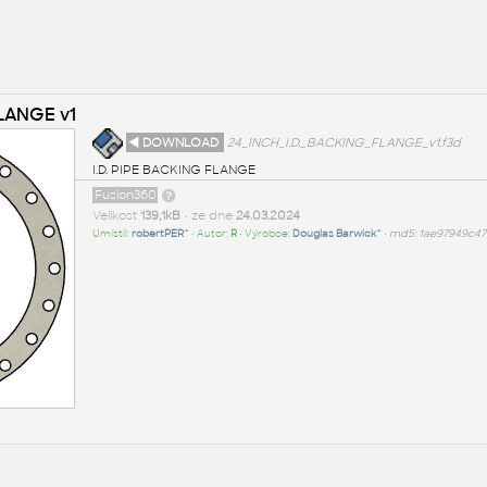
FLANGE v1
◄ DOWNLOAD
24_INCH_I.D._BACKING_FLANGE_v1.f3d
I.D. PIPE BACKING FLANGE
Fusion360
Velikost
139,1kB
• ze dne
24.03.2024
Umístil:
robertPER^
• Autor:
R
• Výrobce:
Douglas Barwick^
•
md5: 1ae97949c4