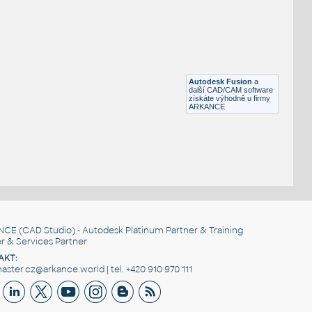
I.D. PIPE SLIP-ON BACKING FLANGE
F3D
Příruby
4 INCH I.D. PIPE SLIP-ON BACKING FLANGE v1
:
I.D. PIPE SLIP-ON BACKING FLANGE
Autodesk Fusion
a
F3D
Příruby
další CAD/CAM software
získáte výhodně u firmy
ARKANCE
NCE
(CAD Studio) - Autodesk Platinum Partner & Training
r & Services Partner
AKT:
ster.cz@arkance.world | tel. +420 910 970 111