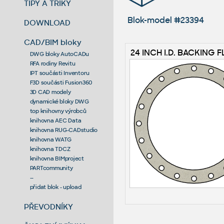
TIPY A TRIKY
Blok-model #23394
DOWNLOAD
CAD/BIM bloky
24 INCH I.D. BACKING 
DWG bloky AutoCADu
RFA rodiny Revitu
IPT součásti Inventoru
F3D součásti Fusion360
3D CAD modely
dynamické bloky DWG
top knihovny výrobců
knihovna AEC Data
knihovna RUG-CADstudio
knihovna WATG
knihovna TDCZ
knihovna BIMproject
PARTcommunity
--
přidat blok - upload
PŘEVODNÍKY