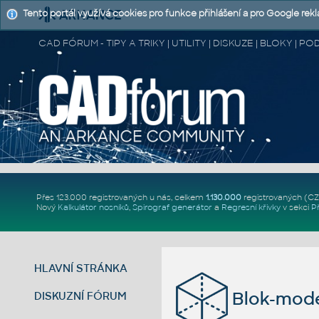
Tento portál využívá cookies pro funkce přihlášení a pro Google rek
CAD FÓRUM - TIPY A TRIKY | UTILITY | DISKUZE | BLOKY |
Přes 123.000 registrovaných u nás, celkem
1.130.000
registrovaných (C
Nový
Kalkulátor nosníků
,
Spirograf generátor
a
Regresní křivky
v sekci
P
HLAVNÍ STRÁNKA
Blok-mode
DISKUZNÍ FÓRUM