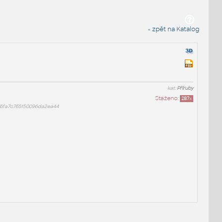
« zpět na Katalog
kat:
Příruby
Staženo:
287
x
76fa7c765150096da2ea44