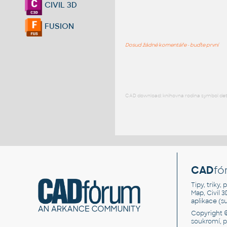
CIVIL 3D
FUSION
Dosud žádné komentáře - buďte první
CAD download: knihovna rodina symbol detai
CAD
fó
Tipy, triky
Map, Civil 
aplikace (
Copyright 
soukromí, 