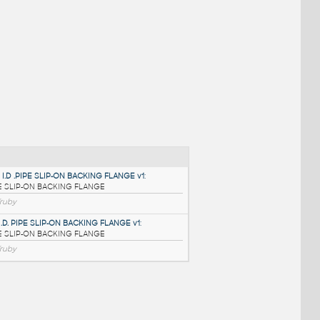
NÉ BLOKY
:
10 INCH I.D .PIPE SLIP-ON BACKING FLANGE v1
: