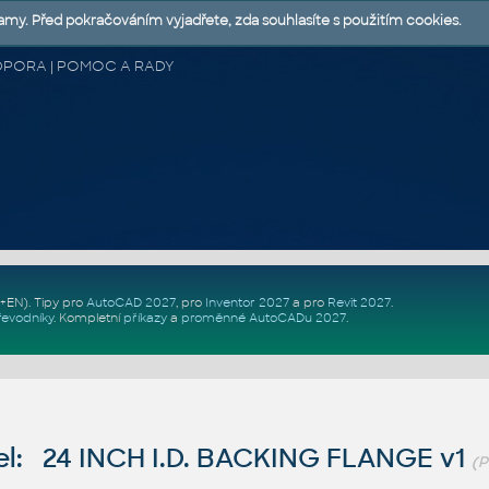
lamy. Před pokračováním vyjadřete, zda souhlasíte s použitím cookies.
 PODPORA | POMOC A RADY
Z+EN)
. Tipy pro
AutoCAD 2027
, pro
Inventor 2027
a pro
Revit 2027
.
řevodníky
.
Kompletní
příkazy
a
proměnné AutoCADu 2027
.
l: 24 INCH I.D. BACKING FLANGE v1
(P