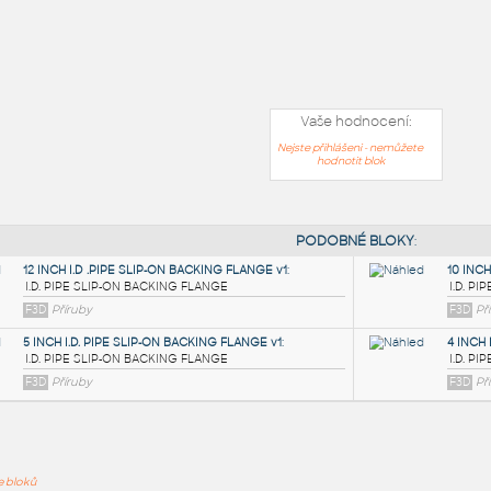
Vaše hodnocení:
Nejste přihlášeni - nemůžete
hodnotit blok
PODOB
ře bloků
12 INCH I.D .PIPE SLIP-ON BACKING FLANGE v1
: