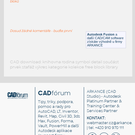
bloků
3 INCH I.D. BLIND FLANGE v1
:
I.D. PIPE BLIND FLANGE
Dosud žádné komentáře - buďte první
F3D
Příruby
Autodesk Fusion
a
další CAD/CAM software
získáte výhodně u firmy
ARKANCE
CAD download: knihovna rodina symbol detail součást
prvek stafáž výkres kategorie kolekce free block library
CAD
fórum
ARKANCE
(CAD
Studio) - Autodesk
Platinum Partner &
Tipy, triky, podpora,
Training Center &
pomoc a rady pro
Services Partner
AutoCAD, LT, Inventor,
Revit, Map, Civil 3D, 3ds
KONTAKT:
Max, Fusion, Forma,
webmaster.cz@arkance.w
Vault, PowerMill a další
| tel. +420 910 970 111
Autodesk aplikace