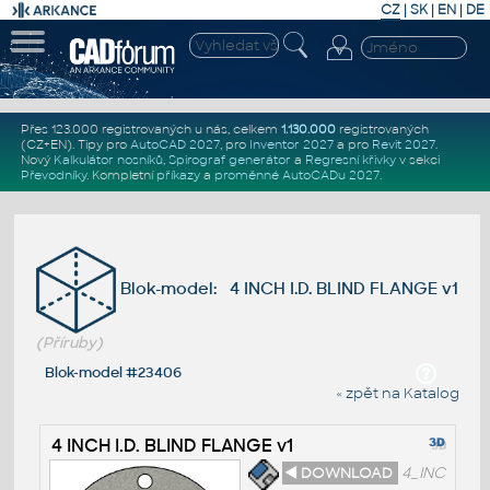
CZ
|
SK
|
EN
|
DE
Přes 123.000 registrovaných u nás, celkem
1.130.000
registrovaných
(CZ+EN)
. Tipy pro
AutoCAD 2027
, pro
Inventor 2027
a pro
Revit 2027
.
Nový
Kalkulátor nosníků
,
Spirograf generátor
a
Regresní křivky
v sekci
Převodníky
.
Kompletní
příkazy
a
proměnné AutoCADu 2027
.
Blok-model: 4 INCH I.D. BLIND FLANGE v1
(Příruby)
Blok-model #23406
« zpět na Katalog
4 INCH I.D. BLIND FLANGE v1
◄ DOWNLOAD
4_INC