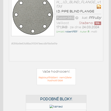
H__I.D._BLIND_FLANGE_v1.
f3d
I.D. PIPE BLIND FLANGE
Fusion360
kat:
Příruby
Velikost
Staženo:
169
x
171,9kB
• ze dne
24.03.2024
Umístil:
robertPER^
• Autor:
R
•
md5:
8056a9e63d8ba3f0047eecdbf9a5e51a
Vaše hodnocení:
Nejste přihlášeni - nemůžete
hodnotit blok