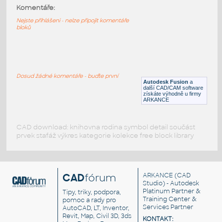
Komentáře:
STAINLESS I.D. PIPE LATERAL
Nejste přihlášeni - nelze připojit komentáře
F3D
Potrubí
bloků
3.0 INCH I.D. LATERAL 45 DEG. 14 GAUGE
v1
:
STAINLESS I.D. PIPE LATERAL
Dosud žádné komentáře - buďte první
Autodesk Fusion
a
F3D
Potrubí
další CAD/CAM software
získáte výhodně u firmy
ARKANCE
CAD download: knihovna rodina symbol detail součást
prvek stafáž výkres kategorie kolekce free block library
CAD
fórum
ARKANCE
(CAD
Studio) - Autodesk
Platinum Partner &
Tipy, triky, podpora,
Training Center &
pomoc a rady pro
Services Partner
AutoCAD, LT, Inventor,
Revit, Map, Civil 3D, 3ds
KONTAKT: