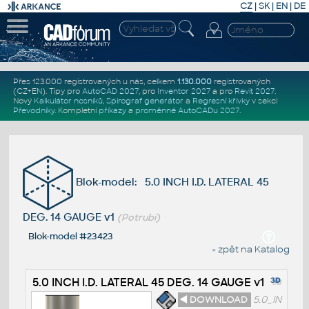
CZ
|
SK
|
EN
|
DE
Přes 123.000 registrovaných u nás, celkem
1.130.000
registrovaných
(CZ+EN)
. Tipy pro
AutoCAD 2027
, pro
Inventor 2027
a pro
Revit 2027
.
Nový
Kalkulátor nosníků
,
Spirograf generátor
a
Regresní křivky
v sekci
Převodníky
.
Kompletní
příkazy
a
proměnné AutoCADu 2027
.
Blok-model: 5.0 INCH I.D. LATERAL 45
DEG. 14 GAUGE v1
(Potrubí)
Blok-model #23423
« zpět na Katalog
5.0 INCH I.D. LATERAL 45 DEG. 14 GAUGE v1
◄ DOWNLOAD
5.0_IN