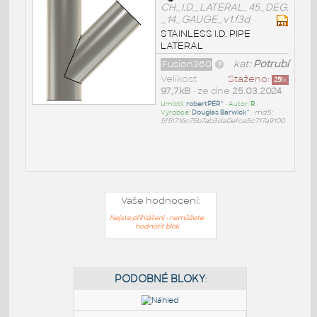
CH_I.D._LATERAL_45_DEG.
_14_GAUGE_v1.f3d
STAINLESS I.D. PIPE
LATERAL
Fusion360
kat:
Potrubí
Velikost
Staženo:
251
x
97,7kB
• ze dne
25.03.2024
Umístil:
robertPER^
• Autor:
R
•
Výrobce:
Douglas Barwick^
•
md5:
5f51716c75b7ab3da0efca5c717a9100
Vaše hodnocení:
Nejste přihlášeni - nemůžete
hodnotit blok