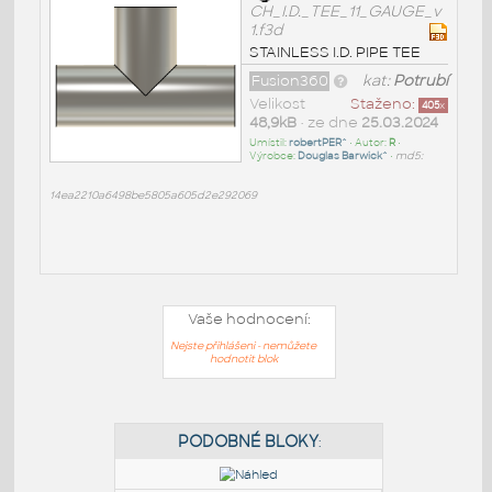
CH_I.D._TEE_11_GAUGE_v
1.f3d
STAINLESS I.D. PIPE TEE
Fusion360
kat:
Potrubí
Velikost
Staženo:
405
x
48,9kB
• ze dne
25.03.2024
Umístil:
robertPER^
• Autor:
R
•
Výrobce:
Douglas Barwick^
•
md5:
14ea2210a6498be5805a605d2e292069
Vaše hodnocení:
Nejste přihlášeni - nemůžete
hodnotit blok