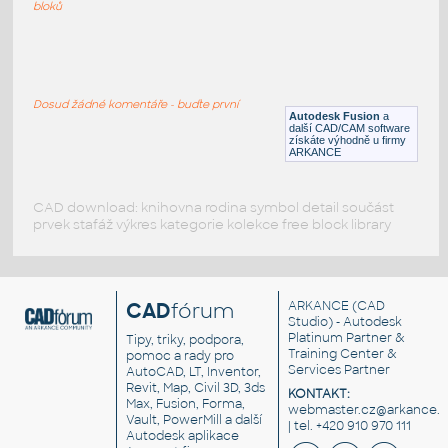
F3D
Potrubí
bloků
2.0 INCH I.D. TEE 14 GAUGE v1
:
STAINLESS I.D. PIPE TEE
Dosud žádné komentáře - buďte první
Autodesk Fusion
a
F3D
Potrubí
další CAD/CAM software
získáte výhodně u firmy
ARKANCE
CAD download: knihovna rodina symbol detail součást
prvek stafáž výkres kategorie kolekce free block library
CAD
fórum
ARKANCE
(CAD
Studio) - Autodesk
Platinum Partner &
Tipy, triky, podpora,
Training Center &
pomoc a rady pro
Services Partner
AutoCAD, LT, Inventor,
Revit, Map, Civil 3D, 3ds
KONTAKT:
Max, Fusion, Forma,
webmaster.cz@arkance.w
Vault, PowerMill a další
| tel. +420 910 970 111
Autodesk aplikace