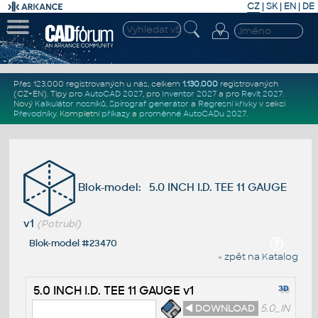
CZ
|
SK
|
EN
|
DE
Přes 123.000 registrovaných u nás, celkem
1.130.000
registrovaných
(CZ+EN)
. Tipy pro
AutoCAD 2027
, pro
Inventor 2027
a pro
Revit 2027
.
Nový
Kalkulátor nosníků
,
Spirograf generátor
a
Regresní křivky
v sekci
Převodníky
.
Kompletní
příkazy
a
proměnné AutoCADu 2027
.
Blok-model: 5.0 INCH I.D. TEE 11 GAUGE
v1
(Potrubí)
Blok-model #23470
« zpět na Katalog
5.0 INCH I.D. TEE 11 GAUGE v1
◄ DOWNLOAD
5.0_IN