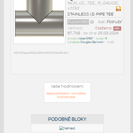
NCH_I.D._TEE_11_GAUGE_
v1.f3d
STAINLESS I.D. PIPE TEE
Fusion360
kat:
Potrubí
Velikost
Staženo:
443
x
87,7kB
• ze dne
25.03.2024
Umístil:
robertPER^
• Autor:
R
•
Výrobce:
Douglas Barwick^
•
md5:
452193aaa260a20b1c9447d1da06c9c1
Vaše hodnocení:
Nejste přihlášeni - nemůžete
hodnotit blok