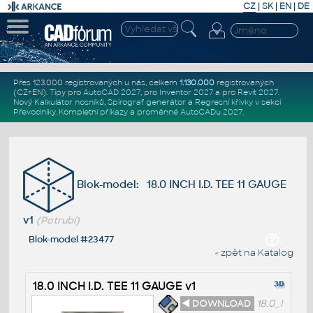
CZ
|
SK
|
EN
|
DE
Přes 123.000 registrovaných u nás, celkem
1.130.000
registrovaných
(CZ+EN)
. Tipy pro
AutoCAD 2027
, pro
Inventor 2027
a pro
Revit 2027
.
Nový
Kalkulátor nosníků
,
Spirograf generátor
a
Regresní křivky
v sekci
Převodníky
.
Kompletní
příkazy
a
proměnné AutoCADu 2027
.
Blok-model: 18.0 INCH I.D. TEE 11 GAUGE
v1
(Potrubí)
Blok-model #23477
« zpět na Katalog
18.0 INCH I.D. TEE 11 GAUGE v1
◄ DOWNLOAD
18.0_I