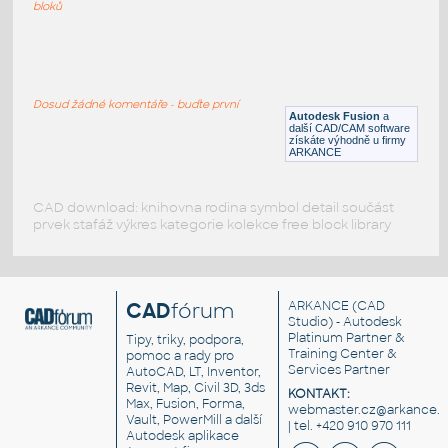
F3D
Potrubí
bloků
2.0 INCH I.D. TEE 14 GAUGE v1
:
STAINLESS I.D. PIPE TEE
Dosud žádné komentáře - buďte první
Autodesk Fusion
a
F3D
Potrubí
další CAD/CAM software
získáte výhodně u firmy
ARKANCE
CAD download: knihovna rodina symbol detail součást
prvek stafáž výkres kategorie kolekce free block library
CAD
fórum
ARKANCE
(CAD
Studio) - Autodesk
Platinum Partner &
Tipy, triky, podpora,
Training Center &
pomoc a rady pro
Services Partner
AutoCAD, LT, Inventor,
Revit, Map, Civil 3D, 3ds
KONTAKT:
Max, Fusion, Forma,
webmaster.cz@arkance.w
Vault, PowerMill a další
| tel. +420 910 970 111
Autodesk aplikace