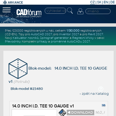
CZ
|
SK
|
EN
|
DE
Přes 123.000 registrovaných u nás, celkem
1.130.000
registrovaných
(CZ+EN)
. Tipy pro
AutoCAD 2027
, pro
Inventor 2027
a pro
Revit 2027
.
Nový
Kalkulátor nosníků
,
Spirograf generátor
a
Regresní křivky
v sekci
Převodníky
.
Kompletní
příkazy
a
proměnné AutoCADu 2027
.
Blok-model: 14.0 INCH I.D. TEE 10 GAUGE
v1
(Potrubí)
Blok-model #23480
« zpět na Katalog
14.0 INCH I.D. TEE 10 GAUGE v1
◄ DOWNLOAD
14.0_I