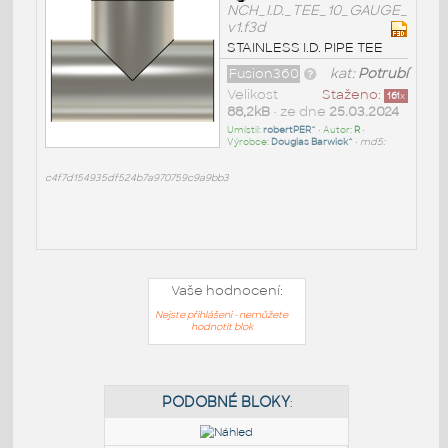
NCH_I.D._TEE_10_GAUGE_
v1.f3d
STAINLESS I.D. PIPE TEE
Fusion360
kat:
Potrubí
Velikost
Staženo:
161
x
88,2kB
• ze dne
25.03.2024
Umístil:
robertPER^
• Autor:
R
•
Výrobce:
Douglas Barwick^
•
md5:
c4f7d154935df524b7a970759c9a9bb3
Vaše hodnocení:
Nejste přihlášeni - nemůžete
hodnotit blok