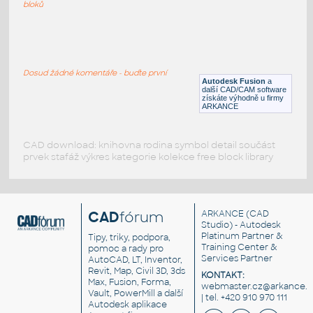
F3D
Potrubí
bloků
2.0 INCH I.D. TEE 14 GAUGE v1
:
STAINLESS I.D. PIPE TEE
Dosud žádné komentáře - buďte první
Autodesk Fusion
a
F3D
Potrubí
další CAD/CAM software
získáte výhodně u firmy
ARKANCE
CAD download: knihovna rodina symbol detail součást
prvek stafáž výkres kategorie kolekce free block library
CAD
fórum
ARKANCE
(CAD
Studio) - Autodesk
Platinum Partner &
Tipy, triky, podpora,
Training Center &
pomoc a rady pro
Services Partner
AutoCAD, LT, Inventor,
Revit, Map, Civil 3D, 3ds
KONTAKT:
Max, Fusion, Forma,
webmaster.cz@arkance.w
Vault, PowerMill a další
| tel. +420 910 970 111
Autodesk aplikace