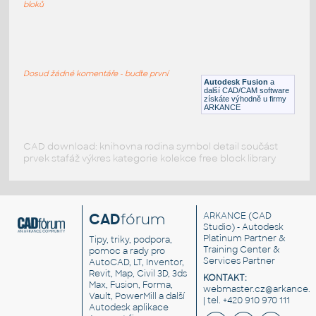
F3D
Potrubí
bloků
2.0 INCH I.D. TEE 14 GAUGE v1
:
STAINLESS I.D. PIPE TEE
Dosud žádné komentáře - buďte první
Autodesk Fusion
a
F3D
Potrubí
další CAD/CAM software
získáte výhodně u firmy
ARKANCE
CAD download: knihovna rodina symbol detail součást
prvek stafáž výkres kategorie kolekce free block library
CAD
fórum
ARKANCE
(CAD
Studio) - Autodesk
Platinum Partner &
Tipy, triky, podpora,
Training Center &
pomoc a rady pro
Services Partner
AutoCAD, LT, Inventor,
Revit, Map, Civil 3D, 3ds
KONTAKT:
Max, Fusion, Forma,
webmaster.cz@arkance.w
Vault, PowerMill a další
| tel. +420 910 970 111
Autodesk aplikace