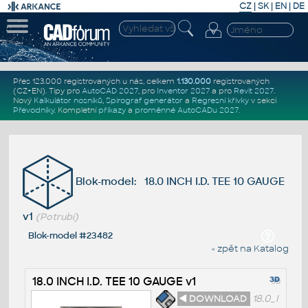
CZ
|
SK
|
EN
|
DE
Přes 123.000 registrovaných u nás, celkem
1.130.000
registrovaných
(CZ+EN)
. Tipy pro
AutoCAD 2027
, pro
Inventor 2027
a pro
Revit 2027
.
Nový
Kalkulátor nosníků
,
Spirograf generátor
a
Regresní křivky
v sekci
Převodníky
.
Kompletní
příkazy
a
proměnné AutoCADu 2027
.
Blok-model: 18.0 INCH I.D. TEE 10 GAUGE
v1
(Potrubí)
Blok-model #23482
« zpět na Katalog
18.0 INCH I.D. TEE 10 GAUGE v1
◄ DOWNLOAD
18.0_I