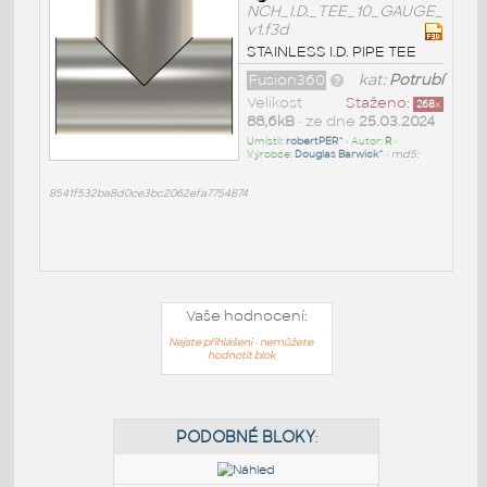
NCH_I.D._TEE_10_GAUGE_
v1.f3d
STAINLESS I.D. PIPE TEE
Fusion360
kat:
Potrubí
Velikost
Staženo:
268
x
88,6kB
• ze dne
25.03.2024
Umístil:
robertPER^
• Autor:
R
•
Výrobce:
Douglas Barwick^
•
md5:
8541f532ba8d0ce3bc2062efa7754874
Vaše hodnocení:
Nejste přihlášeni - nemůžete
hodnotit blok