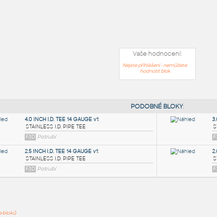
Vaše hodnocení:
Nejste přihlášeni - nemůžete
hodnotit blok
PODOB
ře bloků
4.0 INCH I.D. TEE 14 GAUGE v1
: