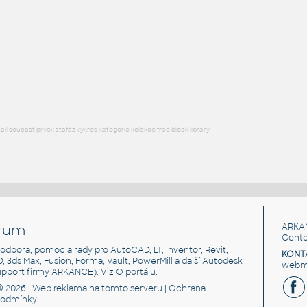
STAINLESS I.D. PIPE TEE
F3D
Potrubí
2.5 INCH I.D. TEE 14 GAUGE v1
:
STAINLESS I.D. PIPE TEE
F3D
Potrubí
l součást prvek stafáž výkres kategorie kolekce free block library
rum
ARKA
Cente
, podpora, pomoc a rady pro AutoCAD, LT, Inventor, Revit,
KONT
3D, 3ds Max, Fusion, Forma, Vault, PowerMill a další Autodesk
webma
support firmy ARKANCE). Viz
O portálu
.
© 2026 |
Web reklama
na tomto serveru |
Ochrana
podmínky