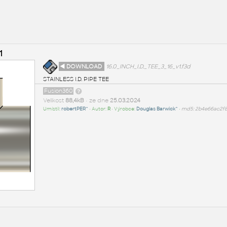
1
◄ DOWNLOAD
16.0_INCH_I.D._TEE_3_16_v1.f3d
STAINLESS I.D. PIPE TEE
Fusion360
Velikost
88,4kB
• ze dne
25.03.2024
Umístil:
robertPER^
• Autor:
R
• Výrobce:
Douglas Barwick^
•
md5: 2b4e66ac2f