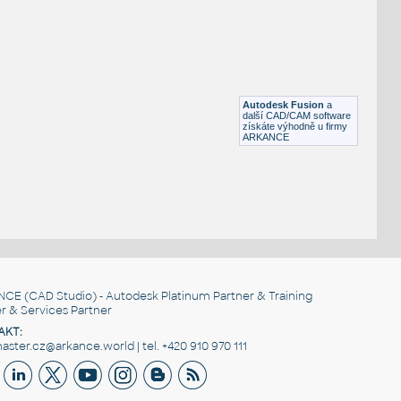
STAINLESS I.D. PIPE TEE
F3D
Potrubí
2.0 INCH I.D. TEE 14 GAUGE v1
:
STAINLESS I.D. PIPE TEE
Autodesk Fusion
a
F3D
Potrubí
další CAD/CAM software
získáte výhodně u firmy
ARKANCE
NCE
(CAD Studio) - Autodesk Platinum Partner & Training
r & Services Partner
AKT:
ster.cz@arkance.world | tel. +420 910 970 111