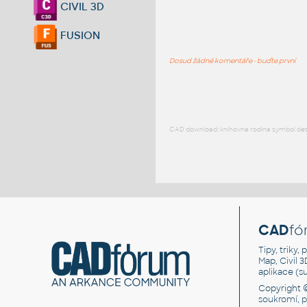
CIVIL 3D
FUSION
Dosud žádné komentáře - buďte první
CAD download: knihovna rodina symbol detai
CAD
fó
Tipy, triky
Map, Civil 
aplikace (
Copyright 
soukromí, 