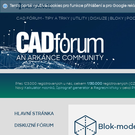
Tento portál využívá cookies pro funkce přihlášení a pro Google rek
CAD FÓRUM - TIPY A TRIKY | UTILITY | DISKUZE | BLOKY |
Přes 123.000 registrovaných u nás, celkem
1.130.000
registrovaných (C
Nový
Kalkulátor nosníků
,
Spirograf generátor
a
Regresní křivky
v sekci
P
HLAVNÍ STRÁNKA
Blok-model
DISKUZNÍ FÓRUM