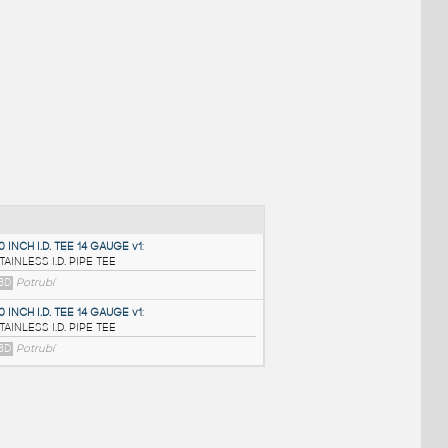
NÉ BLOKY
:
3.0 INCH I.D. TEE 14 GAUGE v1
: