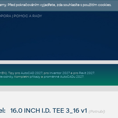
lamy. Před pokračováním vyjadřete, zda souhlasíte s použitím cookies.
 PODPORA | POMOC A RADY
Z+EN)
. Tipy pro
AutoCAD 2027
, pro
Inventor 2027
a pro
Revit 2027
.
řevodníky
.
Kompletní
příkazy
a
proměnné AutoCADu 2027
.
: 16.0 INCH I.D. TEE 3_16 v1
(Potrubí)