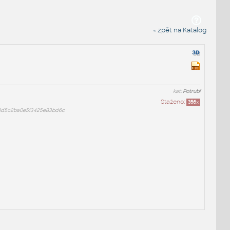
« zpět na Katalog
kat:
Potrubí
Staženo:
356
x
8d5c2ba0e513425e83bd6c