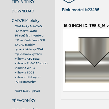
TIPY A TRIKY
Blok-model #23485
DOWNLOAD
CAD/BIM bloky
16.0 INCH I.D. TEE 3_16 v
DWG bloky AutoCADu
RFA rodiny Revitu
IPT součásti Inventoru
F3D součásti Fusion360
3D CAD modely
dynamické bloky DWG
top knihovny výrobců
knihovna AEC Data
knihovna RUG-CADstudio
knihovna WATG
knihovna TDCZ
knihovna BIMproject
PARTcommunity
--
přidat blok - upload
PŘEVODNÍKY