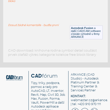
bloků
2.0 INCH I.D. TEE 14 GAUGE v1
:
STAINLESS I.D. PIPE TEE
Dosud žádné komentáře - buďte první
F3D
Potrubí
Autodesk Fusion
a
další CAD/CAM software
získáte výhodně u firmy
ARKANCE
CAD download: knihovna rodina symbol detail součást
prvek stafáž výkres kategorie kolekce free block library
CAD
fórum
ARKANCE
(CAD
Studio) - Autodesk
Platinum Partner &
Tipy, triky, podpora,
Training Center &
pomoc a rady pro
Services Partner
AutoCAD, LT, Inventor,
Revit, Map, Civil 3D, 3ds
KONTAKT:
Max, Fusion, Forma,
webmaster.cz@arkance.w
Vault, PowerMill a další
| tel. +420 910 970 111
Autodesk aplikace