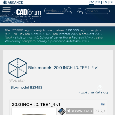
CZ
|
SK
|
EN
|
DE
Přes 123.000 registrovaných u nás, celkem
1.130.000
registrovaných
(CZ+EN)
. Tipy pro
AutoCAD 2027
, pro
Inventor 2027
a pro
Revit 2027
.
Nový
Kalkulátor nosníků
,
Spirograf generátor
a
Regresní křivky
v sekci
Převodníky
.
Kompletní
příkazy
a
proměnné AutoCADu 2027
.
Blok-model: 20.0 INCH I.D. TEE 1_4 v1
(Potrubí)
Blok-model #23493
« zpět na Katalog
20.0 INCH I.D. TEE 1_4 v1
◄ DOWNLOAD
20.0_I