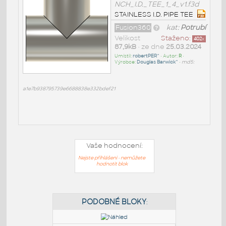
NCH_I.D._TEE_1_4_v1.f3d
STAINLESS I.D. PIPE TEE
Fusion360
kat:
Potrubí
Velikost
Staženo:
402
x
87,9kB
• ze dne
25.03.2024
Umístil:
robertPER^
• Autor:
R
•
Výrobce:
Douglas Barwick^
•
md5:
a1e7b938795739e6688838e332bdef21
Vaše hodnocení:
Nejste přihlášeni - nemůžete
hodnotit blok