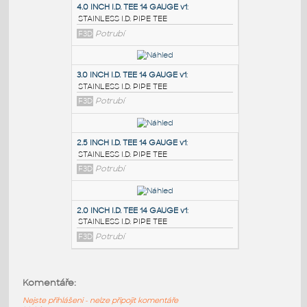
PODOBNÉ BLOKY
:
4.0 INCH I.D. TEE 14 GAUGE v1
:
STAINLESS I.D. PIPE TEE
F3D
Potrubí
3.0 INCH I.D. TEE 14 GAUGE v1
:
STAINLESS I.D. PIPE TEE
F3D
Potrubí
2.5 INCH I.D. TEE 14 GAUGE v1
:
Komentáře:
STAINLESS I.D. PIPE TEE
Nejste přihlášeni - nelze připojit komentáře
F3D
Potrubí