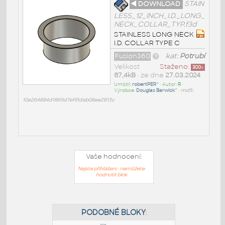
◄ DOWNLOAD
STAIN
LESS_12_INCH_I.D._LONG_
NECK_COLLAR_TYP.f3d
STAINLESS LONG NECK
I.D. COLLAR TYPE C
Fusion360
kat:
Potrubí
Velikost
Staženo:
300
x
87,4kB
• ze dne
27.03.2024
Umístil:
robertPER^
• Autor:
R
•
Výrobce:
Douglas Barwick^
•
md5:
10e264884d1869d7ef61dab08ee2813c
Vaše hodnocení:
Nejste přihlášeni - nemůžete
hodnotit blok