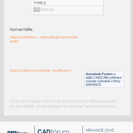
STAINLESS 4 INCH I.D. LONG NECK
COLLAR TYPE C v1
:
STAINLESS LONG NECK I.D. COLLAR
Komentáře:
TYPE C
F3D
Potrubí
Nejste přihlášeni - nelze připojit komentáře
bloků
STAINLESS 3 INCH I.D. LONG NECK
COLLAR TYPE C v1
:
STAINLESS LONG NECK I.D. COLLAR
Dosud žádné komentáře - buďte první
TYPE C
Autodesk Fusion
a
další CAD/CAM software
F3D
Potrubí
získáte výhodně u firmy
ARKANCE
CAD download: knihovna rodina symbol detail součást
prvek stafáž výkres kategorie kolekce free block library
CAD
fórum
ARKANCE
(CAD