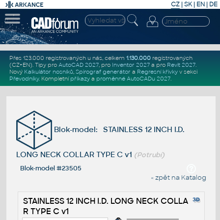
CZ
|
SK
|
EN
|
DE
Přes 123.000 registrovaných u nás, celkem
1.130.000
registrovaných
(CZ+EN)
. Tipy pro
AutoCAD 2027
, pro
Inventor 2027
a pro
Revit 2027
.
Nový
Kalkulátor nosníků
,
Spirograf generátor
a
Regresní křivky
v sekci
Převodníky
.
Kompletní
příkazy
a
proměnné AutoCADu 2027
.
Blok-model: STAINLESS 12 INCH I.D.
LONG NECK COLLAR TYPE C v1
(Potrubí)
Blok-model #23505
« zpět na Katalog
STAINLESS 12 INCH I.D. LONG NECK COLLA
R TYPE C v1