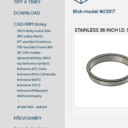
TIPY A TRIKY
Blok-model #23517
DOWNLOAD
CAD/BIM bloky
STAINLESS 36 INCH I.D.
DWG bloky AutoCADu
RFA rodiny Revitu
IPT součásti Inventoru
F3D součásti Fusion360
3D CAD modely
dynamické bloky DWG
top knihovny výrobců
knihovna AEC Data
knihovna RUG-CADstudio
knihovna WATG
knihovna TDCZ
knihovna BIMproject
PARTcommunity
--
přidat blok - upload
PŘEVODNÍKY