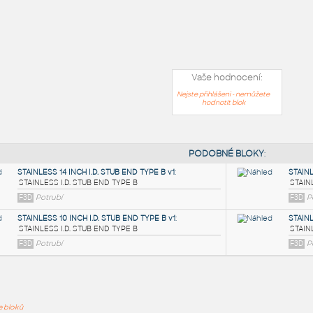
Vaše hodnocení:
Nejste přihlášeni - nemůžete
hodnotit blok
PODOB
ře bloků
STAINLESS 14 INCH I.D. STUB END TYPE B v1
: