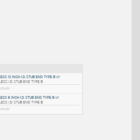
NÉ BLOKY
:
STAINLESS 12 INCH I.D. STUB END TYPE B v1
: