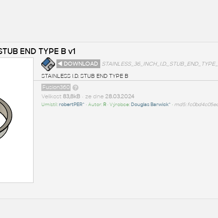
 STUB END TYPE B v1
◄ DOWNLOAD
STAINLESS_36_INCH_I.D._STUB_END_TYPE_B
STAINLESS I.D. STUB END TYPE B
Fusion360
Velikost
83,8kB
• ze dne
28.03.2024
Umístil:
robertPER^
• Autor:
R
• Výrobce:
Douglas Barwick^
•
md5: fc0bd4c05e