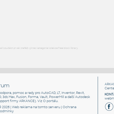
STAINLESS I.D. STUB END TYPE B
F3D
Potrubí
STAINLESS 10 INCH I.D. STUB END TYPE B v1
:
STAINLESS I.D. STUB END TYPE B
F3D
Potrubí
l součást prvek stafáž výkres kategorie kolekce free block library
rum
ARKA
Cente
, podpora, pomoc a rady pro AutoCAD, LT, Inventor, Revit,
KONT
3D, 3ds Max, Fusion, Forma, Vault, PowerMill a další Autodesk
webma
support firmy ARKANCE). Viz
O portálu
.
© 2026 |
Web reklama
na tomto serveru |
Ochrana
podmínky