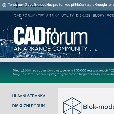
Tento portál využívá cookies pro funkce přihlášení a pro Google rek
CAD FÓRUM - TIPY A TRIKY | UTILITY | DISKUZE | BLOKY |
Přes 123.000 registrovaných u nás, celkem
1.130.000
registrovaných (C
Nový
Kalkulátor nosníků
,
Spirograf generátor
a
Regresní křivky
v sekci
P
HLAVNÍ STRÁNKA
Blok-mode
DISKUZNÍ FÓRUM