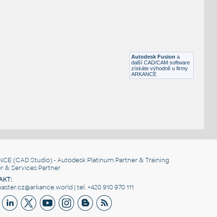
STAINLESS I.D. STUB END TYPE B
F3D
Potrubí
STAINLESS 8 INCH I.D. STUB END TYPE B v1
:
STAINLESS I.D. STUB END TYPE B
Autodesk Fusion
a
F3D
Potrubí
další CAD/CAM software
získáte výhodně u firmy
ARKANCE
NCE
(CAD Studio) - Autodesk Platinum Partner & Training
r & Services Partner
AKT:
ster.cz@arkance.world | tel. +420 910 970 111