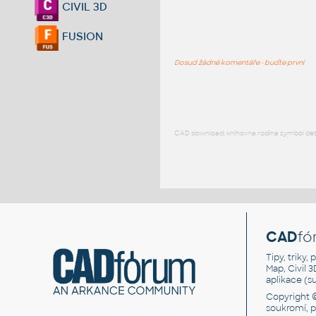
CIVIL 3D
FUSION
Dosud žádné komentáře - buďte první
CAD download: knihovna rodina symbol detai
CAD
fó
Tipy, triky
Map, Civil 
aplikace (
Copyright 
soukromí, 