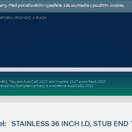
lamy. Před pokračováním vyjadřete, zda souhlasíte s použitím cookies.
 PODPORA | POMOC A RADY
Z+EN)
. Tipy pro
AutoCAD 2027
, pro
Inventor 2027
a pro
Revit 2027
.
řevodníky
.
Kompletní
příkazy
a
proměnné AutoCADu 2027
.
l: STAINLESS 36 INCH I.D. STUB END 