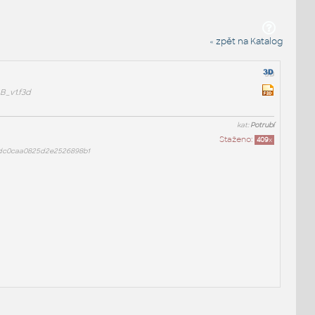
« zpět na Katalog
_v1.f3d
kat:
Potrubí
Staženo:
409
x
dc0caa0825d2e2526898b1