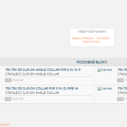
Vaše hodnocení:
Nejste přihlášeni - nemůžete
hodnotit blok
PODOB
ře bloků
.75X.75X.125 SLIP-ON ANGLE COLLAR FOR 3 IN I.D. P
: