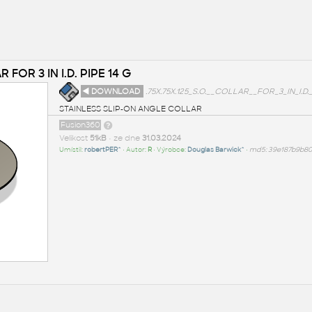
R FOR 3 IN I.D. PIPE 14 G
◄ DOWNLOAD
.75X.75X.125_S.O.__COLLAR__FOR_3_IN_I.D._
STAINLESS SLIP-ON ANGLE COLLAR
Fusion360
Velikost
51kB
• ze dne
31.03.2024
Umístil:
robertPER^
• Autor:
R
• Výrobce:
Douglas Barwick^
•
md5: 39e187b9b8