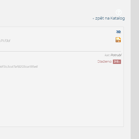
« zpět na Katalog
PI.f3d
kat:
Potrubí
Staženo:
316
x
0df3c3cd7af8203ca195e6