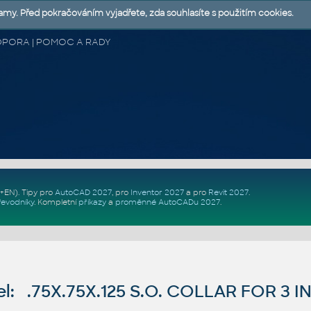
lamy. Před pokračováním vyjadřete, zda souhlasíte s použitím cookies.
 PODPORA | POMOC A RADY
Z+EN)
. Tipy pro
AutoCAD 2027
, pro
Inventor 2027
a pro
Revit 2027
.
řevodníky
.
Kompletní
příkazy
a
proměnné AutoCADu 2027
.
: .75X.75X.125 S.O. COLLAR FOR 3 IN 