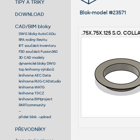
TIPY A TRIKY
Blok-model #23571
DOWNLOAD
CAD/BIM bloky
.75X.75X.125 S.O. COLLA
DWG bloky AutoCADu
RFA rodiny Revitu
IPT součásti Inventoru
F3D součásti Fusion360
3D CAD modely
dynamické bloky DWG
top knihovny výrobců
knihovna AEC Data
knihovna RUG-CADstudio
knihovna WATG
knihovna TDCZ
knihovna BIMproject
PARTcommunity
--
přidat blok - upload
PŘEVODNÍKY