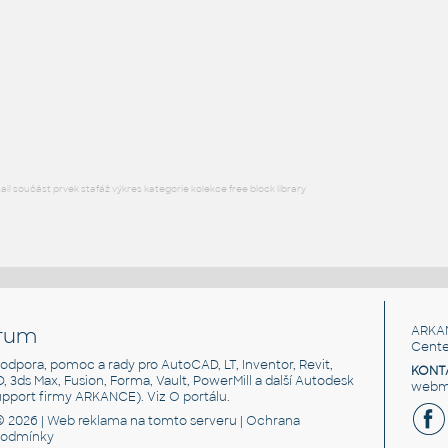
STAINLESS SLIP-ON ANGLE COLLAR
F3D
Potrubí
.75X.75X.125 SLIP-ON COLLAR FOR 3 IN I.D. PIPE 14
:
STAINLESS SLIP-ON ANGLE COLLAR
F3D
Potrubí
l součást prvek stafáž výkres kategorie kolekce free block library
rum
ARKA
Cente
, podpora, pomoc a rady pro AutoCAD, LT, Inventor, Revit,
KONT
3D, 3ds Max, Fusion, Forma, Vault, PowerMill a další Autodesk
webma
support firmy ARKANCE). Viz
O portálu
.
© 2026 |
Web reklama
na tomto serveru |
Ochrana
podmínky