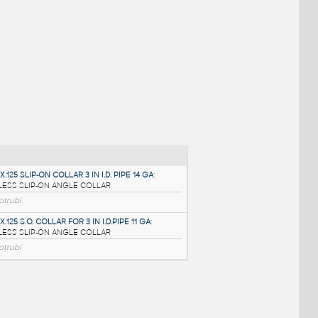
NÉ BLOKY
:
.75X.75X.125 SLIP-ON COLLAR 3 IN I.D. PIPE 14 GA
: