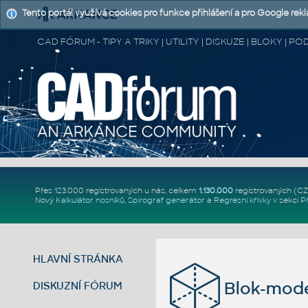
Tento portál využívá cookies pro funkce přihlášení a pro Google rek
CAD FÓRUM - TIPY A TRIKY | UTILITY | DISKUZE | BLOKY |
Přes 123.000 registrovaných u nás, celkem
1.130.000
registrovaných (C
Nový
Kalkulátor nosníků
,
Spirograf generátor
a
Regresní křivky
v sekci
P
HLAVNÍ STRÁNKA
Blok-model
DISKUZNÍ FÓRUM