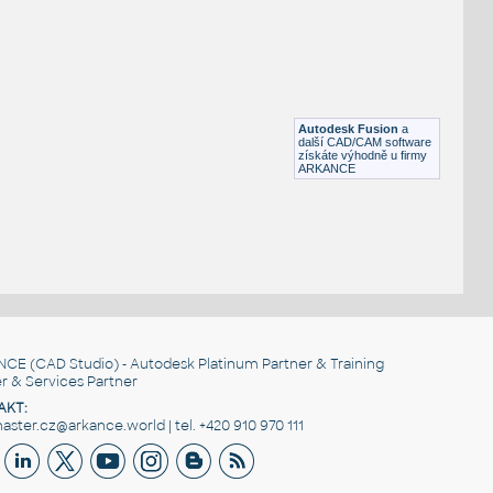
STAINLESS SLIP-ON ANGLE COLLAR
F3D
Potrubí
.75X.75X.125 S.O. COLLAR FOR 3 IN I.D.PIPE 11 GA
:
STAINLESS SLIP-ON ANGLE COLLAR
Autodesk Fusion
a
F3D
Potrubí
další CAD/CAM software
získáte výhodně u firmy
ARKANCE
NCE
(CAD Studio) - Autodesk Platinum Partner & Training
r & Services Partner
AKT:
ster.cz@arkance.world | tel. +420 910 970 111