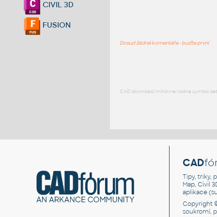
CIVIL 3D
FUSION
Dosud žádné komentáře - buďte první
CAD download: knihovna rodina symbol detai
CAD
fó
Tipy, triky
Map, Civil 
aplikace (
Copyright 
soukromí, 