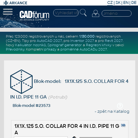
CZ
|
SK
|
EN
|
DE
Přes 123.000 registrovaných u nás, celkem
1.130.000
registrovaných
(CZ+EN)
. Tipy pro
AutoCAD 2027
, pro
Inventor 2027
a pro
Revit 2027
.
Nový
Kalkulátor nosníků
,
Spirograf generátor
a
Regresní křivky
v sekci
Převodníky
.
Kompletní
příkazy
a
proměnné AutoCADu 2027
.
Blok-model: 1X1X.125 S.O. COLLAR FOR 4
IN I.D. PIPE 11 GA
(Potrubí)
Blok-model #23573
« zpět na Katalog
1X1X.125 S.O. COLLAR FOR 4 IN I.D. PIPE 11 G
A