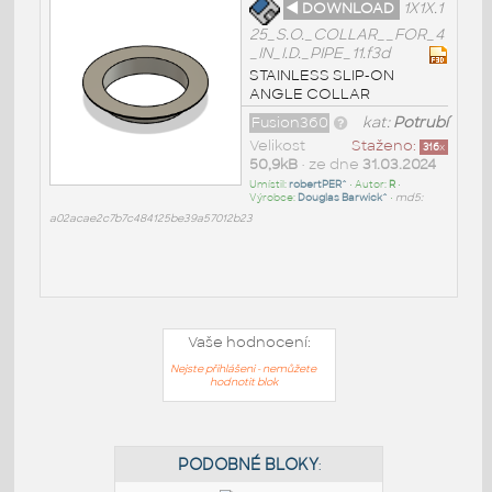
◄ DOWNLOAD
1X1X.1
25_S.O._COLLAR__FOR_4
_IN_I.D._PIPE_11.f3d
STAINLESS SLIP-ON
ANGLE COLLAR
Fusion360
kat:
Potrubí
Velikost
Staženo:
316
x
50,9kB
• ze dne
31.03.2024
Umístil:
robertPER^
• Autor:
R
•
Výrobce:
Douglas Barwick^
•
md5:
a02acae2c7b7c484125be39a57012b23
Vaše hodnocení:
Nejste přihlášeni - nemůžete
hodnotit blok