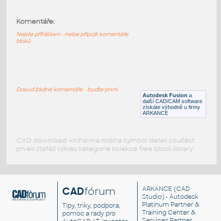
.75X.75X.125 SLIP-ON COLLAR FOR 3 IN
I.D. PIPE 14
:
Komentáře:
STAINLESS SLIP-ON ANGLE COLLAR
Nejste přihlášeni - nelze připojit komentáře
F3D
Potrubí
bloků
.75X.75X.125 S.O. COLLAR FOR 3 IN
I.D.PIPE 11 GA
:
Dosud žádné komentáře - buďte první
STAINLESS SLIP-ON ANGLE COLLAR
Autodesk Fusion
a
další CAD/CAM software
F3D
Potrubí
získáte výhodně u firmy
ARKANCE
CAD download: knihovna rodina symbol detail součást
prvek stafáž výkres kategorie kolekce free block library
CAD
fórum
ARKANCE
(CAD
Studio) - Autodesk
Platinum Partner &
Tipy, triky, podpora,
Training Center &
pomoc a rady pro
Services Partner