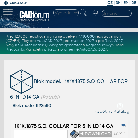
CZ
|
SK
|
EN
|
DE
Přes 123.000 registrovaných u nás, celkem
1.130.000
registrovaných
(CZ+EN)
. Tipy pro
AutoCAD 2027
, pro
Inventor 2027
a pro
Revit 2027
.
Nový
Kalkulátor nosníků
,
Spirograf generátor
a
Regresní křivky
v sekci
Převodníky
.
Kompletní
příkazy
a
proměnné AutoCADu 2027
.
Blok-model: 1X1X.1875 S.O. COLLAR FOR
6 IN I.D.14 GA
(Potrubí)
Blok-model #23580
« zpět na Katalog
1X1X.1875 S.O. COLLAR FOR 6 IN I.D.14 GA
◄ DOWNLOAD
1X1X.1