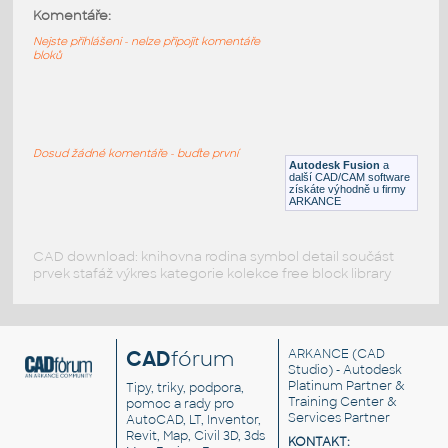
Komentáře:
STAINLESS SLIP-ON ANGLE COLLAR
Nejste přihlášeni - nelze připojit komentáře
F3D
Potrubí
bloků
.75X.75X.125 S.O. COLLAR FOR 3 IN
I.D.PIPE 11 GA
:
STAINLESS SLIP-ON ANGLE COLLAR
Dosud žádné komentáře - buďte první
Autodesk Fusion
a
F3D
Potrubí
další CAD/CAM software
získáte výhodně u firmy
ARKANCE
CAD download: knihovna rodina symbol detail součást
prvek stafáž výkres kategorie kolekce free block library
CAD
fórum
ARKANCE
(CAD
Studio) - Autodesk
Platinum Partner &
Tipy, triky, podpora,
Training Center &
pomoc a rady pro
Services Partner
AutoCAD, LT, Inventor,
Revit, Map, Civil 3D, 3ds
KONTAKT: