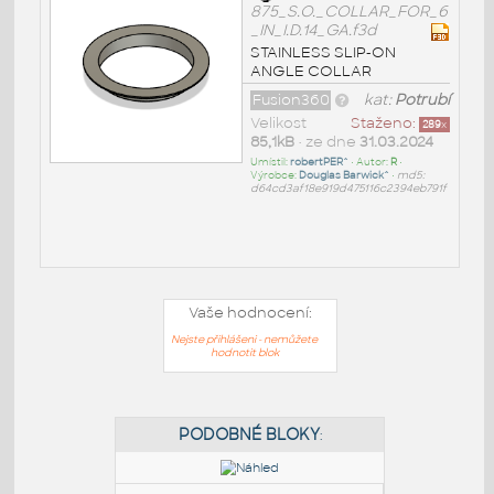
875_S.O._COLLAR_FOR_6
_IN_I.D.14_GA.f3d
STAINLESS SLIP-ON
ANGLE COLLAR
Fusion360
kat:
Potrubí
Velikost
Staženo:
289
x
85,1kB
• ze dne
31.03.2024
Umístil:
robertPER^
• Autor:
R
•
Výrobce:
Douglas Barwick^
•
md5:
d64cd3af18e919d475116c2394eb791f
Vaše hodnocení:
Nejste přihlášeni - nemůžete
hodnotit blok