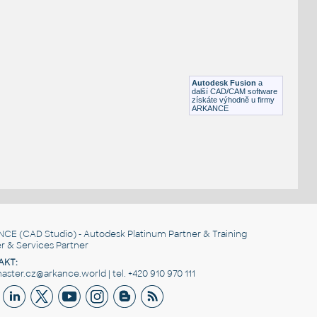
STAINLESS SLIP-ON ANGLE COLLAR
F3D
Potrubí
.75X.75X.125 S.O. COLLAR FOR 3 IN I.D.PIPE 11 GA
:
STAINLESS SLIP-ON ANGLE COLLAR
Autodesk Fusion
a
F3D
Potrubí
další CAD/CAM software
získáte výhodně u firmy
ARKANCE
NCE
(CAD Studio) - Autodesk Platinum Partner & Training
r & Services Partner
AKT:
ster.cz@arkance.world | tel. +420 910 970 111