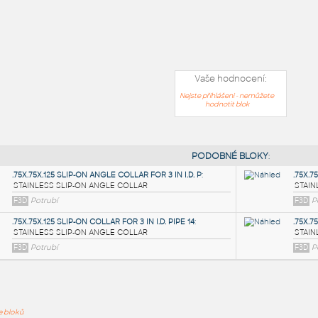
Vaše hodnocení:
Nejste přihlášeni - nemůžete
hodnotit blok
PODOB
ře bloků
.75X.75X.125 SLIP-ON ANGLE COLLAR FOR 3 IN I.D. P
: