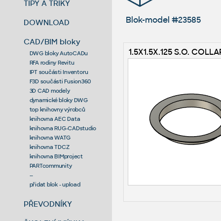
TIPY A TRIKY
Blok-model #23585
DOWNLOAD
CAD/BIM bloky
1.5X1.5X.125 S.O. COLLAR
DWG bloky AutoCADu
RFA rodiny Revitu
IPT součásti Inventoru
F3D součásti Fusion360
3D CAD modely
dynamické bloky DWG
top knihovny výrobců
knihovna AEC Data
knihovna RUG-CADstudio
knihovna WATG
knihovna TDCZ
knihovna BIMproject
PARTcommunity
--
přidat blok - upload
PŘEVODNÍKY