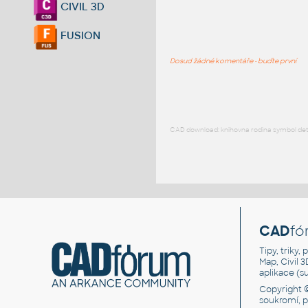
CIVIL 3D
FUSION
Dosud žádné komentáře - buďte první
CAD download: knihovna rodina symbol detai
CAD
fó
Tipy, triky
Map, Civil 
aplikace (
Copyright 
soukromí, 