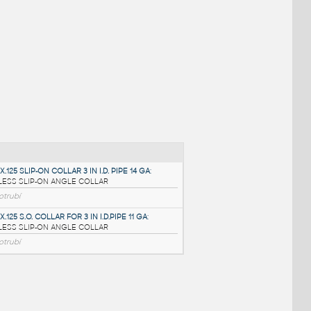
NÉ BLOKY
:
.75X.75X.125 SLIP-ON COLLAR 3 IN I.D. PIPE 14 GA
: