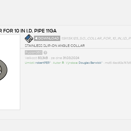
 FOR 10 IN I.D. PIPE 11GA
◄ DOWNLOAD
1.5X1.5X.125_S.O._COLLAR_FOR_10_IN_I.D._P
STAINLESS SLIP-ON ANGLE COLLAR
Fusion360
Velikost
83,3kB
• ze dne
31.03.2024
Umístil:
robertPER^
• Autor:
R
• Výrobce:
Douglas Barwick^
•
md5: 6ec80a747d