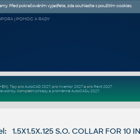
lamy. Před pokračováním vyjadřete, zda souhlasíte s použitím cookies.
 PODPORA | POMOC A RADY
Z+EN)
. Tipy pro
AutoCAD 2027
, pro
Inventor 2027
a pro
Revit 2027
.
řevodníky
.
Kompletní
příkazy
a
proměnné AutoCADu 2027
.
: 1.5X1.5X.125 S.O. COLLAR FOR 10 IN 