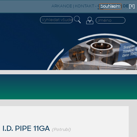
ARKANCE
|
KONTAKT
-
CZ
|
SK
|
EN
|
DE
[X]
Souhlasím
I.D. PIPE 11GA
(Potrubí)