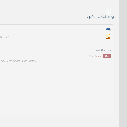
« zpět na Katalog
IP.f3d
kat:
Potrubí
Staženo:
374
x
5b2488dc6e4d341653aec3