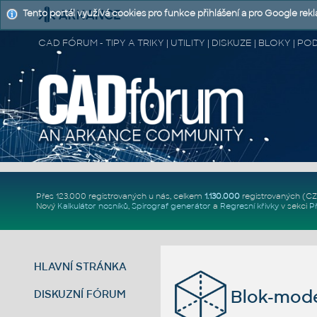
Tento portál využívá cookies pro funkce přihlášení a pro Google rek
CAD FÓRUM - TIPY A TRIKY | UTILITY | DISKUZE | BLOKY |
Přes 123.000 registrovaných u nás, celkem
1.130.000
registrovaných (C
Nový
Kalkulátor nosníků
,
Spirograf generátor
a
Regresní křivky
v sekci
P
HLAVNÍ STRÁNKA
Blok-model
DISKUZNÍ FÓRUM