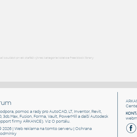
STAINLESS SLIP-ON ANGLE COLLAR
F3D
Potrubí
.75X.75X.125 SLIP-ON COLLAR FOR 3 IN I.D. PIPE 14
:
STAINLESS SLIP-ON ANGLE COLLAR
F3D
Potrubí
l součást prvek stafáž výkres kategorie kolekce free block library
rum
ARKA
Cente
, podpora, pomoc a rady pro AutoCAD, LT, Inventor, Revit,
KONT
3D, 3ds Max, Fusion, Forma, Vault, PowerMill a další Autodesk
webma
support firmy ARKANCE). Viz
O portálu
.
© 2026 |
Web reklama
na tomto serveru |
Ochrana
podmínky