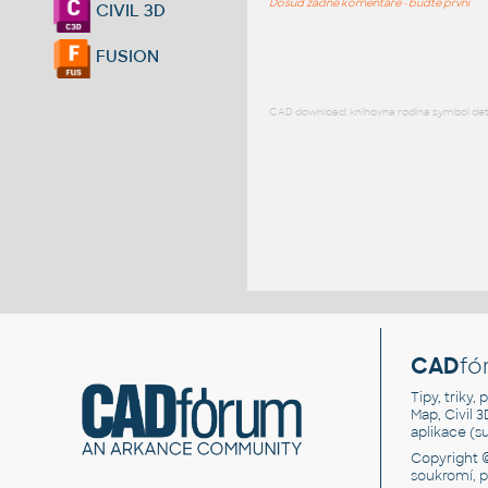
Dosud žádné komentáře - buďte první
CIVIL 3D
FUSION
CAD download: knihovna rodina symbol detai
CAD
fó
Tipy, triky
Map, Civil 
aplikace (
Copyright 
soukromí, 