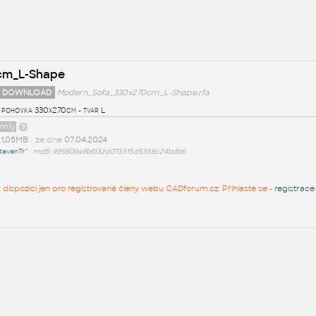
cm_L-Shape
 DOWNLOAD
Modern_Sofa_330x270cm_L-Shape.rfa
 pohovka 330x270cm - tvar L
amily
t
1,05MB
• ze dne
07.04.2024
tevenTr^
•
md5: 995809a9b6132d073315d5358c24bdb6
 k dispozici jen pro registrované členy webu CADforum.cz. Přihlaste se -
registrace