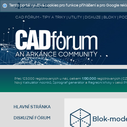
Tento portál využívá cookies pro funkce přihlášení a pro Google rek
CAD FÓRUM - TIPY A TRIKY | UTILITY | DISKUZE | BLOKY |
Přes 123.000 registrovaných u nás, celkem
1.130.000
registrovaných (C
Nový
Kalkulátor nosníků
,
Spirograf generátor
a
Regresní křivky
v sekci
P
HLAVNÍ STRÁNKA
Blok-mod
DISKUZNÍ FÓRUM