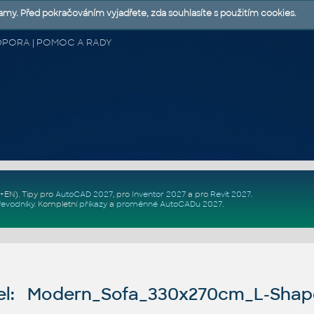
lamy. Před pokračováním vyjadřete, zda souhlasíte s použitím cookies.
 PODPORA | POMOC A RADY
Z+EN)
. Tipy pro
AutoCAD 2027
, pro
Inventor 2027
a pro
Revit 2027
.
řevodníky
.
Kompletní
příkazy
a
proměnné AutoCADu 2027
.
el: Modern_Sofa_330x270cm_L-Sha