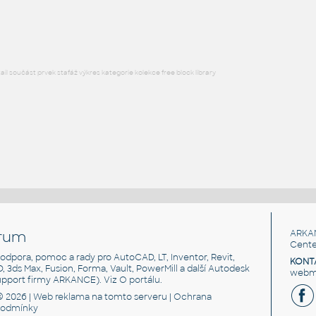
RFA
Sezení
l součást prvek stafáž výkres kategorie kolekce free block library
rum
ARKA
Cente
, podpora, pomoc a rady pro AutoCAD, LT, Inventor, Revit,
KONT
3D, 3ds Max, Fusion, Forma, Vault, PowerMill a další Autodesk
webma
support firmy ARKANCE). Viz
O portálu
.
© 2026 |
Web reklama
na tomto serveru |
Ochrana
podmínky