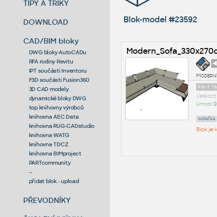
TIPY A TRIKY
Blok-model #23592
DOWNLOAD
CAD/BIM bloky
Modern_Sofa_330x270
DWG bloky AutoCADu
RFA rodiny Revitu
◄
IPT součásti Inventoru
Moderní
F3D součásti Fusion360
Revit f
3D CAD modely
Velikos
dynamické bloky DWG
Umístil:
S
top knihovny výrobců
knihovna AEC Data
sedačka
knihovna RUG-CADstudio
Blok je
knihovna WATG
knihovna TDCZ
knihovna BIMproject
PARTcommunity
--
přidat blok - upload
PŘEVODNÍKY