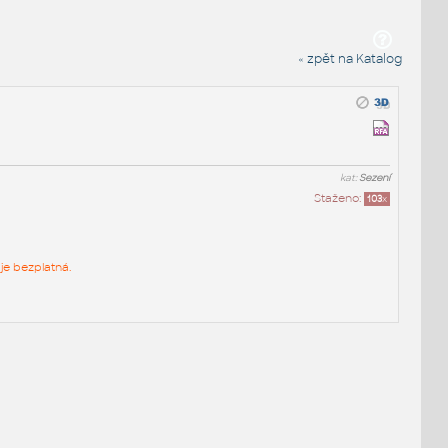
« zpět na Katalog
kat:
Sezení
Staženo:
103
x
je bezplatná.