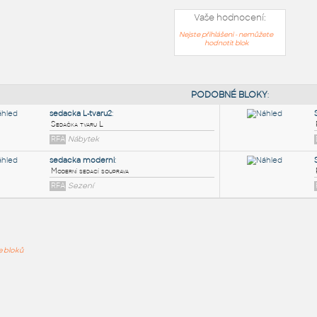
Vaše hodnocení:
Nejste přihlášeni - nemůžete
hodnotit blok
PODOB
sedacka L-tvaru2
:
ře bloků
Sedačka tvaru L
RFA
Nábytek
sedacka moderni
:
Moderní sedací souprava