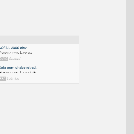
NÉ BLOKY
:
SOFA L 2000 elev
:
Pohovka tvaru L, pohled
DWG
Sezení
Sofa com chaise retratil
:
Pohovka tvaru L s polštáři