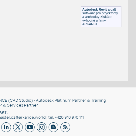
RFA
Ložnice
Autodesk Revit
a další
software pro projektanty
a architekty získáte
výhodně u firmy
ARKANCE
NCE
(CAD Studio) - Autodesk Platinum Partner & Training
r & Services Partner
AKT:
ster.cz@arkance.world | tel. +420 910 970 111