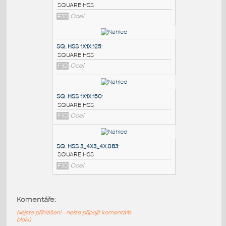
PODOBNÉ BLOKY
:
SQ. HSS 1X1X.110
:
SQUARE HSS
F3D
Ocel
SQ. HSS 1X1X.125
:
SQUARE HSS
F3D
Ocel
SQ. HSS 1X1X.150
:
Komentáře:
SQUARE HSS
Nejste přihlášeni - nelze připojit komentáře
F3D
Ocel
bloků