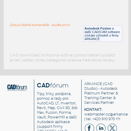
SQ. HSS 3_4X3_4X.083
:
SQUARE HSS
Dosud žádné komentáře - buďte první
F3D
Ocel
Autodesk Fusion
a
další CAD/CAM software
získáte výhodně u firmy
ARKANCE
CAD download: knihovna rodina symbol detail součást
prvek stafáž výkres kategorie kolekce free block library
CAD
fórum
ARKANCE
(CAD
Studio) - Autodesk
Platinum Partner &
Tipy, triky, podpora,
Training Center &
pomoc a rady pro
Services Partner
AutoCAD, LT, Inventor,
Revit, Map, Civil 3D, 3ds
KONTAKT:
Max, Fusion, Forma,
webmaster.cz@arkance.w
Vault, PowerMill a další
| tel. +420 910 970 111
Autodesk aplikace
(support firmy