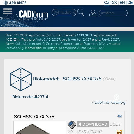
CZ
|
SK
|
EN
|
DE
Přes 123.000 registrovaných u nás, celkem
1.130.000
registrovaných
(CZ+EN)
. Tipy pro
AutoCAD 2027
, pro
Inventor 2027
a pro
Revit 2027
.
Nový
Kalkulátor nosníků
,
Spirograf generátor
a
Regresní křivky
v sekci
Převodníky
.
Kompletní
příkazy
a
proměnné AutoCADu 2027
.
Blok-model: SQ.HSS 7X7X.375
(Ocel)
Blok-model #23714
« zpět na Katalog
SQ.HSS 7X7X.375
◄ DOWNLOAD
SQ.H
SS_7X7X.375.f3d