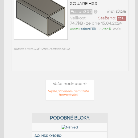
SQUARE HSS
Fusion360
kat:
Ocel
Velikost
Staženo:
269
x
74,7kB
• ze dne
15.04.2024
Umístil:
robertPER^
• Autor:
R
•
md5:
81c9e55799632d172887713d9eaea136
Vaše hodnocení:
Nejste přihlášeni - nemůžete
hodnotit blok