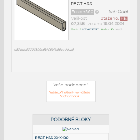
RECT HSS
Fusion360
kat:
Ocel
Velikost
Staženo:
113
x
67,3kB
• ze dne
18.04.2024
Umístil:
robertPER^
• Autor:
R
•
md5:
c83dde93206396c6bf08b7e88cadd1a9
Vaše hodnocení:
Nejste přihlášeni - nemůžete
hodnotit blok