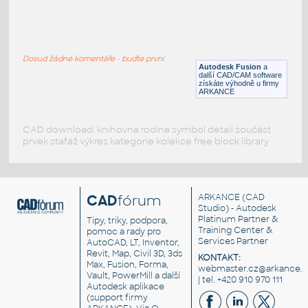
RECT. HSS 1.5X1X.125
:
RECT HSS
Dosud žádné komentáře - buďte první
F3D
Ocel
Autodesk Fusion
a
další CAD/CAM software
získáte výhodně u firmy
ARKANCE
CAD download: knihovna rodina symbol detail součást
prvek stafáž výkres kategorie kolekce free block library
CAD
fórum
ARKANCE
(CAD
Studio) - Autodesk
Platinum Partner &
Tipy, triky, podpora,
Training Center &
pomoc a rady pro
Services Partner
AutoCAD, LT, Inventor,
Revit, Map, Civil 3D, 3ds
KONTAKT:
Max, Fusion, Forma,
webmaster.cz@arkance.w
Vault, PowerMill a další
| tel. +420 910 970 111
Autodesk aplikace
(support firmy