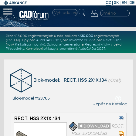
CZ
|
SK
|
EN
|
DE
Přes 123.000 registrovaných u nás, celkem
1.130.000
registrovaných
(CZ+EN)
. Tipy pro
AutoCAD 2027
, pro
Inventor 2027
a pro
Revit 2027
.
Nový
Kalkulátor nosníků
,
Spirograf generátor
a
Regresní křivky
v sekci
Převodníky
.
Kompletní
příkazy
a
proměnné AutoCADu 2027
.
Blok-model: RECT. HSS 2X1X.134
(Ocel)
Blok-model #23765
« zpět na Katalog
RECT. HSS 2X1X.134
◄ DOWNLOAD
RECT.
_HSS_2X1X.134.f3d