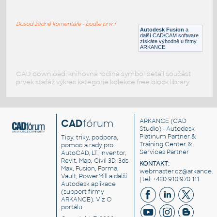
RECT. HSS 1.5X1X.125
:
RECT HSS
Dosud žádné komentáře - buďte první
F3D
Ocel
Autodesk Fusion
a
další CAD/CAM software
získáte výhodně u firmy
ARKANCE
CAD download: knihovna rodina symbol detail součást
prvek stafáž výkres kategorie kolekce free block library
CAD
fórum
ARKANCE
(CAD
Studio) - Autodesk
Platinum Partner &
Tipy, triky, podpora,
Training Center &
pomoc a rady pro
Services Partner
AutoCAD, LT, Inventor,
Revit, Map, Civil 3D, 3ds
KONTAKT:
Max, Fusion, Forma,
webmaster.cz@arkance.w
Vault, PowerMill a další
| tel. +420 910 970 111
Autodesk aplikace
(support firmy
ARKANCE). Viz
O
portálu
.