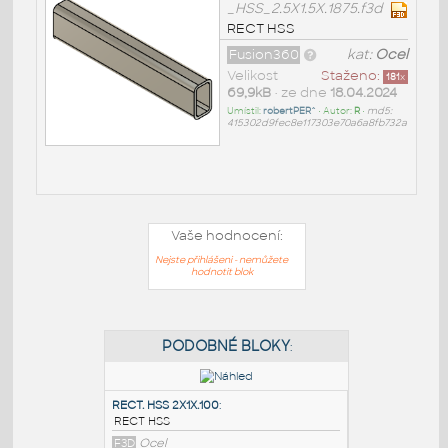
_HSS_2.5X1.5X.1875.f3d
RECT HSS
Fusion360
kat:
Ocel
Velikost
Staženo:
181
x
69,9kB
• ze dne
18.04.2024
Umístil:
robertPER^
• Autor:
R
•
md5:
415302d9fec8e117303e70a6a8fb732a
Vaše hodnocení:
Nejste přihlášeni - nemůžete
hodnotit blok