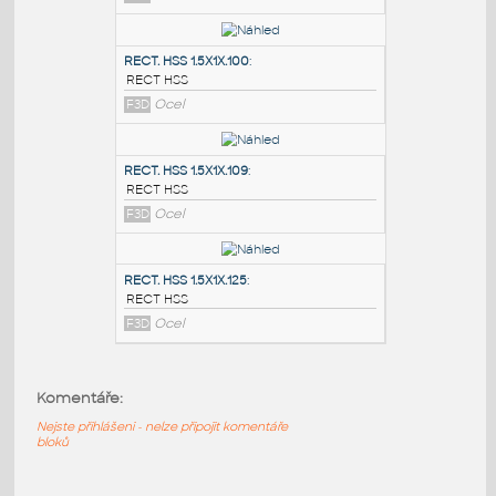
PODOBNÉ BLOKY
:
RECT. HSS 2X1X.100
:
RECT HSS
F3D
Ocel
RECT. HSS 1.5X1X.100
:
RECT HSS
F3D
Ocel
RECT. HSS 1.5X1X.109
:
Komentáře:
RECT HSS
F3D
Ocel
Nejste přihlášeni - nelze připojit komentáře
bloků