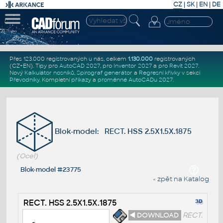
CZ
|
SK
|
EN
|
DE
Přes 123.000 registrovaných u nás, celkem
1.130.000
registrovaných
(CZ+EN)
. Tipy pro
AutoCAD 2027
, pro
Inventor 2027
a pro
Revit 2027
.
Nový
Kalkulátor nosníků
,
Spirograf generátor
a
Regresní křivky
v sekci
Převodníky
.
Kompletní
příkazy
a
proměnné AutoCADu 2027
.
Blok-model: RECT. HSS 2.5X1.5X.1875
(Ocel)
Blok-model #23775
« zpět na Katalog
RECT. HSS 2.5X1.5X.1875
◄ DOWNLOAD
RECT.