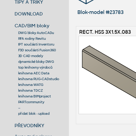
TIPY A TRIKY
Blok-model #23783
DOWNLOAD
CAD/BIM bloky
RECT. HSS 3X1.5X.083
DWG bloky AutoCADu
RFA rodiny Revitu
IPT součásti Inventoru
F3D součásti Fusion360
3D CAD modely
dynamické bloky DWG
top knihovny výrobců
knihovna AEC Data
knihovna RUG-CADstudio
knihovna WATG
knihovna TDCZ
knihovna BIMproject
PARTcommunity
--
přidat blok - upload
PŘEVODNÍKY