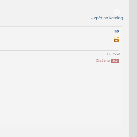
« zpět na Katalog
kat:
Ocel
Staženo:
442
x