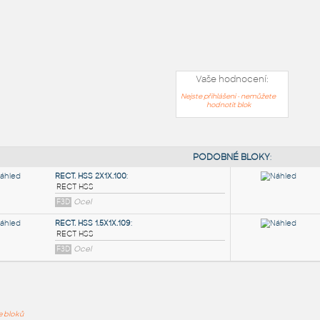
Vaše hodnocení:
Nejste přihlášeni - nemůžete
hodnotit blok
PODOB
ře bloků
RECT. HSS 2X1X.100
: