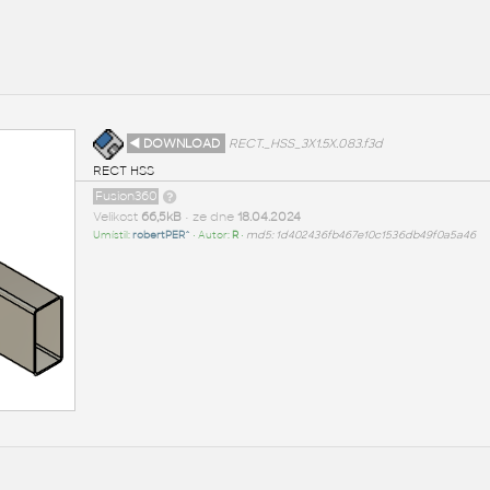
◄ DOWNLOAD
RECT._HSS_3X1.5X.083.f3d
RECT HSS
Fusion360
Velikost
66,5kB
• ze dne
18.04.2024
Umístil:
robertPER^
• Autor:
R
•
md5: 1d402436fb467e10c1536db49f0a5a46