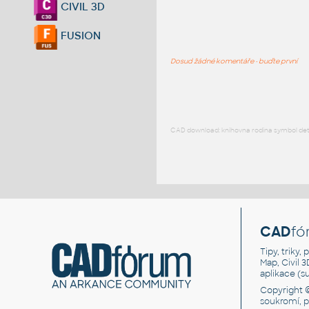
CIVIL 3D
FUSION
Dosud žádné komentáře - buďte první
CAD download: knihovna rodina symbol detai
CAD
fó
Tipy, triky
Map, Civil 
aplikace (
Copyright 
soukromí, 