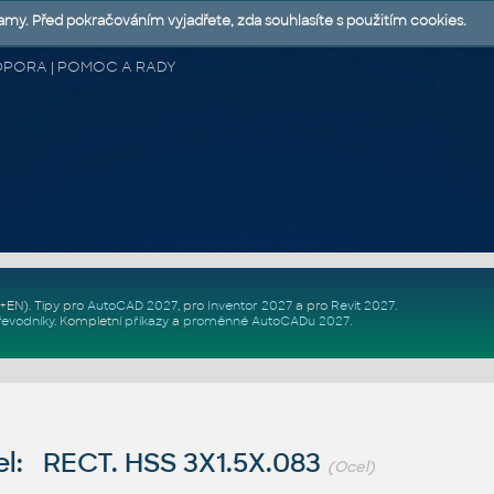
lamy. Před pokračováním vyjadřete, zda souhlasíte s použitím cookies.
 PODPORA | POMOC A RADY
Z+EN)
. Tipy pro
AutoCAD 2027
, pro
Inventor 2027
a pro
Revit 2027
.
řevodníky
.
Kompletní
příkazy
a
proměnné AutoCADu 2027
.
l: RECT. HSS 3X1.5X.083
(Ocel)