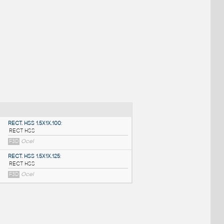
NÉ BLOKY
:
RECT. HSS 1.5X1X.100
: