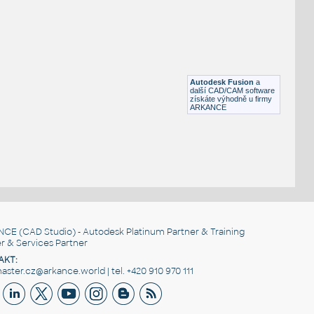
RECT HSS
F3D
Ocel
RECT. HSS 1.5X1X.125
:
RECT HSS
Autodesk Fusion
a
F3D
Ocel
další CAD/CAM software
získáte výhodně u firmy
ARKANCE
NCE
(CAD Studio) - Autodesk Platinum Partner & Training
r & Services Partner
AKT:
ster.cz@arkance.world | tel. +420 910 970 111