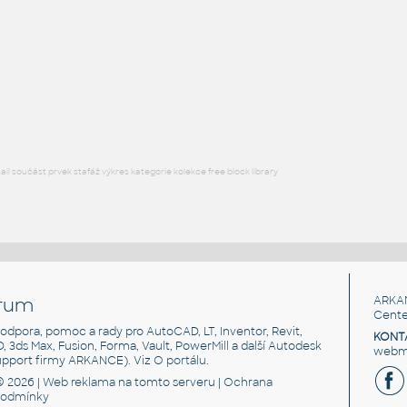
RECT HSS
F3D
Ocel
RECT. HSS 1.5X1X.109
:
RECT HSS
F3D
Ocel
l součást prvek stafáž výkres kategorie kolekce free block library
rum
ARKA
Cente
, podpora, pomoc a rady pro AutoCAD, LT, Inventor, Revit,
KONT
3D, 3ds Max, Fusion, Forma, Vault, PowerMill a další Autodesk
webma
support firmy ARKANCE). Viz
O portálu
.
© 2026 |
Web reklama
na tomto serveru |
Ochrana
podmínky