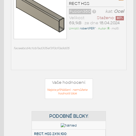
RECT HSS
Fusion360
kat:
Ocel
Velikost
Staženo:
307
x
69,1kB
• ze dne
18.04.2024
Umístil:
robertPER^
• Autor:
R
•
md5:
faceebcd4c1cb7ad305ef3f0cf0a9d05
Vaše hodnocení:
Nejste přihlášeni - nemůžete
hodnotit blok