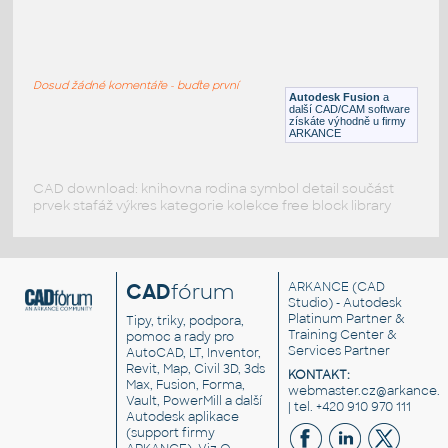
RECT. HSS 1.5X1X.125
:
RECT HSS
Dosud žádné komentáře - buďte první
F3D
Ocel
Autodesk Fusion
a
další CAD/CAM software
získáte výhodně u firmy
ARKANCE
CAD download: knihovna rodina symbol detail součást
prvek stafáž výkres kategorie kolekce free block library
CAD
fórum
ARKANCE
(CAD
Studio) - Autodesk
Platinum Partner &
Tipy, triky, podpora,
Training Center &
pomoc a rady pro
Services Partner
AutoCAD, LT, Inventor,
Revit, Map, Civil 3D, 3ds
KONTAKT:
Max, Fusion, Forma,
webmaster.cz@arkance.w
Vault, PowerMill a další
| tel. +420 910 970 111
Autodesk aplikace
(support firmy