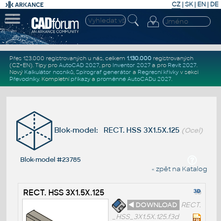
CZ
|
SK
|
EN
|
DE
Přes 123.000 registrovaných u nás, celkem
1.130.000
registrovaných
(CZ+EN)
. Tipy pro
AutoCAD 2027
, pro
Inventor 2027
a pro
Revit 2027
.
Nový
Kalkulátor nosníků
,
Spirograf generátor
a
Regresní křivky
v sekci
Převodníky
.
Kompletní
příkazy
a
proměnné AutoCADu 2027
.
Blok-model: RECT. HSS 3X1.5X.125
(Ocel)
Blok-model #23785
« zpět na Katalog
RECT. HSS 3X1.5X.125
◄ DOWNLOAD
RECT.
_HSS_3X1.5X.125.f3d