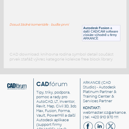
RECT. HSS 1.5X1X.125
:
RECT HSS
Dosud žádné komentáře - buďte první
F3D
Ocel
Autodesk Fusion
a
další CAD/CAM software
získáte výhodně u firmy
ARKANCE
CAD download: knihovna rodina symbol detail součást
prvek stafáž výkres kategorie kolekce free block library
CAD
fórum
ARKANCE
(CAD
Studio) - Autodesk
Platinum Partner &
Tipy, triky, podpora,
Training Center &
pomoc a rady pro
Services Partner
AutoCAD, LT, Inventor,
Revit, Map, Civil 3D, 3ds
KONTAKT:
Max, Fusion, Forma,
webmaster.cz@arkance.w
Vault, PowerMill a další
| tel. +420 910 970 111
Autodesk aplikace
(support firmy