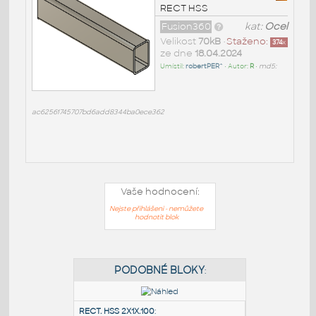
RECT HSS
Fusion360
kat:
Ocel
Velikost
70kB
•
Staženo:
374
x
ze dne
18.04.2024
Umístil:
robertPER^
• Autor:
R
•
md5:
ac62561745707bd6add8344ba0ece362
Vaše hodnocení:
Nejste přihlášeni - nemůžete
hodnotit blok