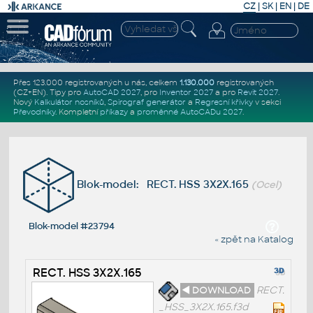
CZ
|
SK
|
EN
|
DE
Přes 123.000 registrovaných u nás, celkem
1.130.000
registrovaných
(CZ+EN)
. Tipy pro
AutoCAD 2027
, pro
Inventor 2027
a pro
Revit 2027
.
Nový
Kalkulátor nosníků
,
Spirograf generátor
a
Regresní křivky
v sekci
Převodníky
.
Kompletní
příkazy
a
proměnné AutoCADu 2027
.
Blok-model: RECT. HSS 3X2X.165
(Ocel)
Blok-model #23794
« zpět na Katalog
RECT. HSS 3X2X.165
◄ DOWNLOAD
RECT.
_HSS_3X2X.165.f3d