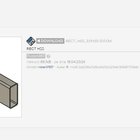
◄ DOWNLOAD
RECT._HSS_3.5X1.5X.120.f3d
RECT HSS
Fusion360
Velikost
69,1kB
• ze dne
19.04.2024
Umístil:
robertPER^
• Autor:
R
•
md5: bd238a7c65cb420c2294a769d87729ab