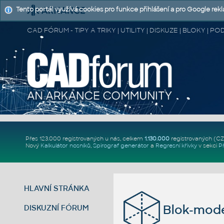
Tento portál využívá cookies pro funkce přihlášení a pro Google rek
CAD FÓRUM - TIPY A TRIKY | UTILITY | DISKUZE | BLOKY |
Přes 123.000 registrovaných u nás, celkem
1.130.000
registrovaných (C
Nový
Kalkulátor nosníků
,
Spirograf generátor
a
Regresní křivky
v sekci
P
HLAVNÍ STRÁNKA
Blok-mode
DISKUZNÍ FÓRUM