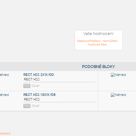
Vaše hodnocení:
Nejste přihlášeni - nemůžete
hodnotit blok
PODOB
ře bloků
RECT. HSS 2X1X.100
: