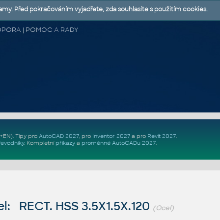
lamy. Před pokračováním vyjadřete, zda souhlasíte s použitím cookies.
 PODPORA | POMOC A RADY
Z+EN)
. Tipy pro
AutoCAD 2027
, pro
Inventor 2027
a pro
Revit 2027
.
řevodníky
.
Kompletní
příkazy
a
proměnné AutoCADu 2027
.
l: RECT. HSS 3.5X1.5X.120
(Ocel)