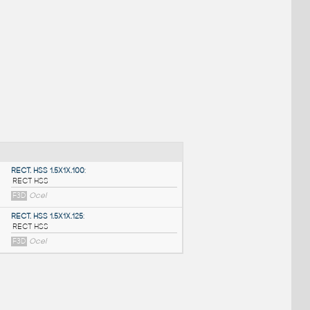
NÉ BLOKY
:
RECT. HSS 1.5X1X.100
: