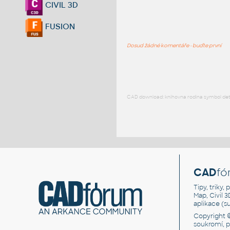
CIVIL 3D
FUSION
Dosud žádné komentáře - buďte první
CAD download: knihovna rodina symbol detai
CAD
fó
Tipy, triky
Map, Civil 
aplikace (
Copyright 
soukromí, 