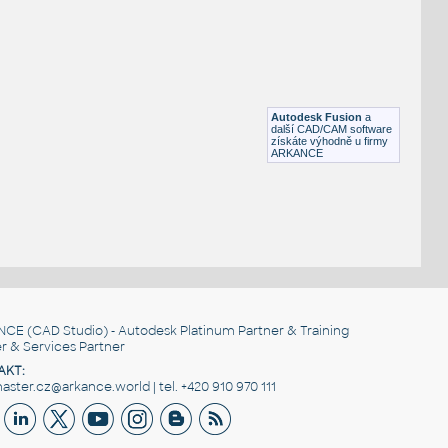
RECT HSS
F3D
Ocel
RECT. HSS 1.5X1X.125
:
RECT HSS
Autodesk Fusion
a
F3D
Ocel
další CAD/CAM software
získáte výhodně u firmy
ARKANCE
NCE
(CAD Studio) - Autodesk Platinum Partner & Training
r & Services Partner
AKT:
ster.cz@arkance.world | tel. +420 910 970 111