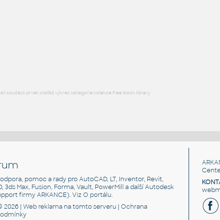
RECT HSS
F3D
Ocel
RECT. HSS 1.5X1X.109
:
RECT HSS
F3D
Ocel
l součást prvek stafáž výkres kategorie kolekce free block library
rum
ARKA
Cente
, podpora, pomoc a rady pro AutoCAD, LT, Inventor, Revit,
KONT
3D, 3ds Max, Fusion, Forma, Vault, PowerMill a další Autodesk
webma
support firmy ARKANCE). Viz
O portálu
.
© 2026 |
Web reklama
na tomto serveru |
Ochrana
podmínky