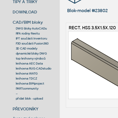
TIPY A TRIKY
Blok-model #23802
DOWNLOAD
CAD/BIM bloky
RECT. HSS 3.5X1.5X.120
DWG bloky AutoCADu
RFA rodiny Revitu
IPT součásti Inventoru
F3D součásti Fusion360
3D CAD modely
dynamické bloky DWG
top knihovny výrobců
knihovna AEC Data
knihovna RUG-CADstudio
knihovna WATG
knihovna TDCZ
knihovna BIMproject
PARTcommunity
--
přidat blok - upload
PŘEVODNÍKY