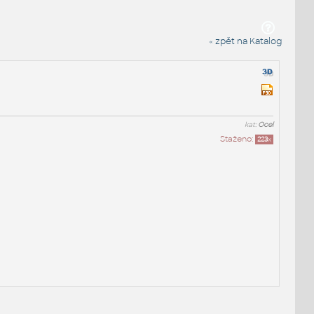
« zpět na Katalog
kat:
Ocel
Staženo:
223
x