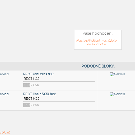
Vaše hodnocení:
Nejste přihlášeni - nemůžete
hodnotit blok
PODOB
ře bloků
RECT. HSS 2X1X.100
: