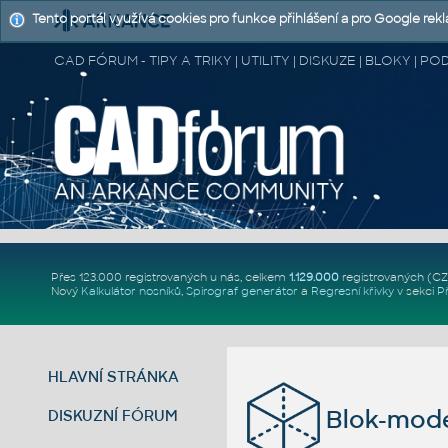
Tento portál využívá cookies pro funkce přihlášení a pro Google rek
CAD FÓRUM - TIPY A TRIKY | UTILITY | DISKUZE | BLOKY |
Přes 123.000 registrovaných u nás, celkem
1.129.000
registrovaných (C
Nový
Kalkulátor nosníků
,
Spirograf generátor
a
Regresní křivky
v sekci
P
HLAVNÍ STRÁNKA
Blok-mode
DISKUZNÍ FÓRUM