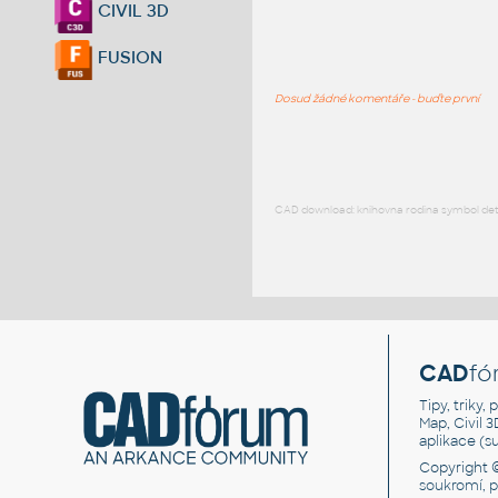
CIVIL 3D
FUSION
Dosud žádné komentáře - buďte první
CAD download: knihovna rodina symbol detai
CAD
fó
Tipy, triky
Map, Civil 
aplikace (
Copyright 
soukromí, 