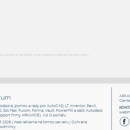
RECT HSS
F3D
Ocel
RECT. HSS 1.5X1X.109
:
RECT HSS
F3D
Ocel
l součást prvek stafáž výkres kategorie kolekce free block library
rum
ARKA
Cente
, podpora, pomoc a rady pro AutoCAD, LT, Inventor, Revit,
KONT
3D, 3ds Max, Fusion, Forma, Vault, PowerMill a další Autodesk
webma
support firmy ARKANCE). Viz
O portálu
.
© 2026 |
Web reklama
na tomto serveru |
Ochrana
podmínky