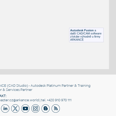
RECT HSS
F3D
Ocel
RECT. HSS 1.5X1X.125
:
RECT HSS
Autodesk Fusion
a
F3D
Ocel
další CAD/CAM software
získáte výhodně u firmy
ARKANCE
NCE
(CAD Studio) - Autodesk Platinum Partner & Training
r & Services Partner
AKT:
ster.cz@arkance.world | tel. +420 910 970 111