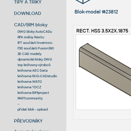
TIPY A TRIKY
Blok-model #23812
DOWNLOAD
CAD/BIM bloky
RECT. HSS 3.5X2X.1875
DWG bloky AutoCADu
RFA rodiny Revitu
IPT součásti Inventoru
F3D součásti Fusion360
3D CAD modely
dynamické bloky DWG
top knihovny výrobců
knihovna AEC Data
knihovna RUG-CADstudio
knihovna WATG
knihovna TDCZ
knihovna BIMproject
PARTcommunity
--
přidat blok - upload
PŘEVODNÍKY