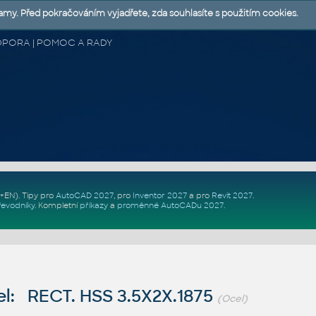
lamy. Před pokračováním vyjadřete, zda souhlasíte s použitím cookies.
 PODPORA | POMOC A RADY
Z+EN)
. Tipy pro
AutoCAD 2027
, pro
Inventor 2027
a pro
Revit 2027
.
řevodníky
.
Kompletní
příkazy
a
proměnné AutoCADu 2027
.
l: RECT. HSS 3.5X2X.1875
(Ocel)