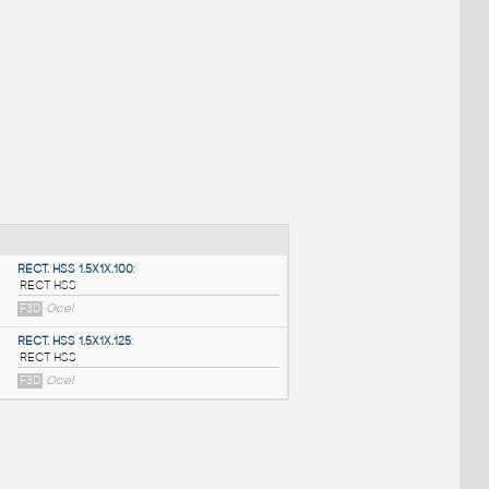
NÉ BLOKY
:
RECT. HSS 1.5X1X.100
: