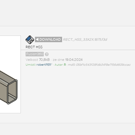
◄ DOWNLOAD
RECT._HSS_3.5X2X.1875.f3d
RECT HSS
Fusion360
Velikost
70,8kB
• ze dne
19.04.2024
Umístil:
robertPER^
• Autor:
R
•
md5: 05bf1c543f28fdb34f8e7156d609ccac