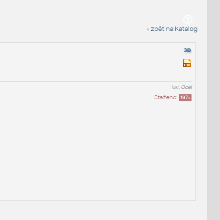
« zpět na Katalog
kat:
Ocel
Staženo:
197
x