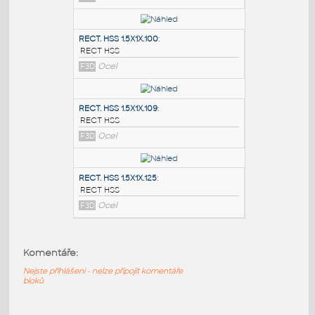
PODOBNÉ BLOKY
:
RECT. HSS 2X1X.100
:
RECT HSS
F3D
Ocel
RECT. HSS 1.5X1X.100
:
RECT HSS
F3D
Ocel
RECT. HSS 1.5X1X.109
:
Komentáře:
RECT HSS
F3D
Ocel
Nejste přihlášeni - nelze připojit komentáře
bloků