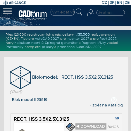
CZ
|
SK
|
EN
|
DE
Přes 123.000 registrovaných u nás, celkem
1.130.000
registrovaných
(CZ+EN)
. Tipy pro
AutoCAD 2027
, pro
Inventor 2027
a pro
Revit 2027
.
Nový
Kalkulátor nosníků
,
Spirograf generátor
a
Regresní křivky
v sekci
Převodníky
.
Kompletní
příkazy
a
proměnné AutoCADu 2027
.
Blok-model: RECT. HSS 3.5X2.5X.3125
(Ocel)
Blok-model #23819
« zpět na Katalog
RECT. HSS 3.5X2.5X.3125
◄ DOWNLOAD
RECT.