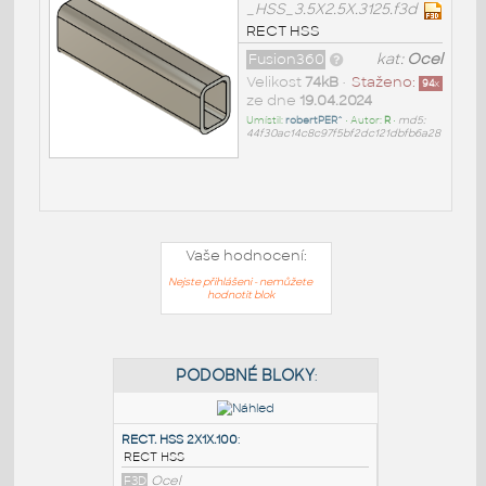
_HSS_3.5X2.5X.3125.f3d
RECT HSS
Fusion360
kat:
Ocel
Velikost
74kB
•
Staženo:
94
x
ze dne
19.04.2024
Umístil:
robertPER^
• Autor:
R
•
md5:
44f30ac14c8c97f5bf2dc121dbfb6a28
Vaše hodnocení:
Nejste přihlášeni - nemůžete
hodnotit blok