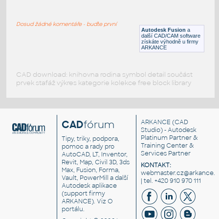
RECT. HSS 1.5X1X.125
:
RECT HSS
Dosud žádné komentáře - buďte první
F3D
Ocel
Autodesk Fusion
a
další CAD/CAM software
získáte výhodně u firmy
ARKANCE
CAD download: knihovna rodina symbol detail součást
prvek stafáž výkres kategorie kolekce free block library
CAD
fórum
ARKANCE
(CAD
Studio) - Autodesk
Platinum Partner &
Tipy, triky, podpora,
Training Center &
pomoc a rady pro
Services Partner
AutoCAD, LT, Inventor,
Revit, Map, Civil 3D, 3ds
KONTAKT:
Max, Fusion, Forma,
webmaster.cz@arkance.w
Vault, PowerMill a další
| tel. +420 910 970 111
Autodesk aplikace
(support firmy
ARKANCE). Viz
O
portálu
.