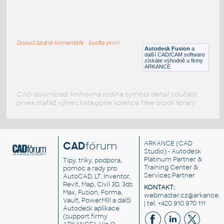
RECT. HSS 1.5X1X.125
:
RECT HSS
Dosud žádné komentáře - buďte první
F3D
Ocel
Autodesk Fusion
a
další CAD/CAM software
získáte výhodně u firmy
ARKANCE
CAD download: knihovna rodina symbol detail součást
prvek stafáž výkres kategorie kolekce free block library
CAD
fórum
ARKANCE
(CAD
Studio) - Autodesk
Platinum Partner &
Tipy, triky, podpora,
Training Center &
pomoc a rady pro
Services Partner
AutoCAD, LT, Inventor,
Revit, Map, Civil 3D, 3ds
KONTAKT:
Max, Fusion, Forma,
webmaster.cz@arkance.w
Vault, PowerMill a další
| tel. +420 910 970 111
Autodesk aplikace
(support firmy