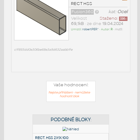
RECT HSS
Fusion360
kat:
Ocel
Velikost
Staženo:
336
x
69,1kB
• ze dne
19.04.2024
Umístil:
robertPER^
• Autor:
R
•
md5:
c1f893dd0e306be68e3a9d632aabb1fe
Vaše hodnocení:
Nejste přihlášeni - nemůžete
hodnotit blok