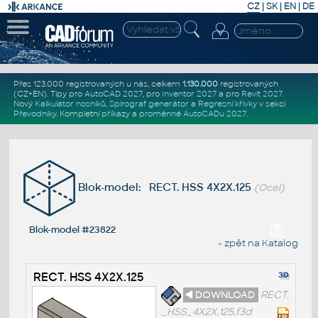
CZ
|
SK
|
EN
|
DE
Přes 123.000 registrovaných u nás, celkem
1.130.000
registrovaných
(CZ+EN)
. Tipy pro
AutoCAD 2027
, pro
Inventor 2027
a pro
Revit 2027
.
Nový
Kalkulátor nosníků
,
Spirograf generátor
a
Regresní křivky
v sekci
Převodníky
.
Kompletní
příkazy
a
proměnné AutoCADu 2027
.
Blok-model: RECT. HSS 4X2X.125
(Ocel)
Blok-model #23822
« zpět na Katalog
RECT. HSS 4X2X.125
◄ DOWNLOAD
RECT.
_HSS_4X2X.125.f3d