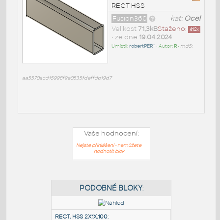
RECT HSS
Fusion360
kat:
Ocel
Velikost
71,3kB
Staženo:
412
x
• ze dne
19.04.2024
Umístil:
robertPER^
• Autor:
R
•
md5:
aa5570acd15998f9e0535fdeffdb19d7
Vaše hodnocení:
Nejste přihlášeni - nemůžete
hodnotit blok