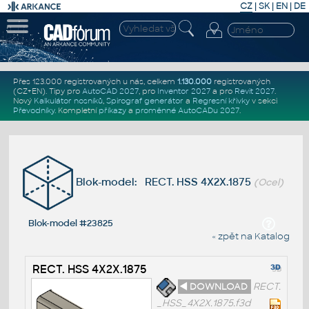
CZ
|
SK
|
EN
|
DE
Přes 123.000 registrovaných u nás, celkem
1.130.000
registrovaných
(CZ+EN)
. Tipy pro
AutoCAD 2027
, pro
Inventor 2027
a pro
Revit 2027
.
Nový
Kalkulátor nosníků
,
Spirograf generátor
a
Regresní křivky
v sekci
Převodníky
.
Kompletní
příkazy
a
proměnné AutoCADu 2027
.
Blok-model: RECT. HSS 4X2X.1875
(Ocel)
Blok-model #23825
« zpět na Katalog
RECT. HSS 4X2X.1875
◄ DOWNLOAD
RECT.
_HSS_4X2X.1875.f3d