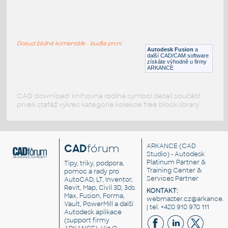
RECT. HSS 1.5X1X.125
:
RECT HSS
Dosud žádné komentáře - buďte první
F3D
Ocel
Autodesk Fusion
a
další CAD/CAM software
získáte výhodně u firmy
ARKANCE
CAD download: knihovna rodina symbol detail součást
prvek stafáž výkres kategorie kolekce free block library
CAD
fórum
ARKANCE
(CAD
Studio) - Autodesk
Platinum Partner &
Tipy, triky, podpora,
Training Center &
pomoc a rady pro
Services Partner
AutoCAD, LT, Inventor,
Revit, Map, Civil 3D, 3ds
KONTAKT:
Max, Fusion, Forma,
webmaster.cz@arkance.w
Vault, PowerMill a další
| tel. +420 910 970 111
Autodesk aplikace
(support firmy