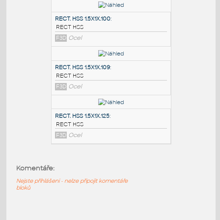
PODOBNÉ BLOKY
:
RECT. HSS 2X1X.100
:
RECT HSS
F3D
Ocel
RECT. HSS 1.5X1X.100
:
RECT HSS
F3D
Ocel
RECT. HSS 1.5X1X.109
:
RECT HSS
Komentáře:
F3D
Ocel
Nejste přihlášeni - nelze připojit komentáře
bloků
RECT. HSS 1.5X1X.125
: