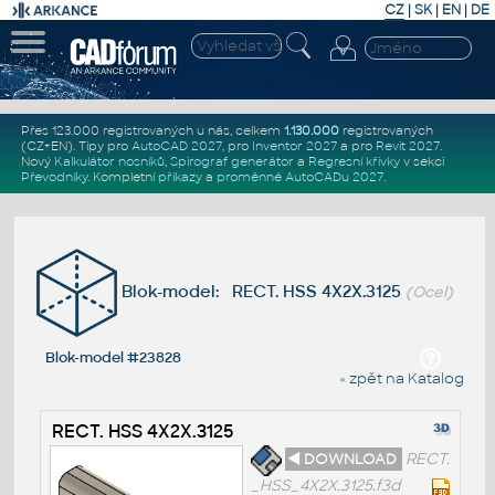
CZ
|
SK
|
EN
|
DE
Přes 123.000 registrovaných u nás, celkem
1.130.000
registrovaných
(CZ+EN)
. Tipy pro
AutoCAD 2027
, pro
Inventor 2027
a pro
Revit 2027
.
Nový
Kalkulátor nosníků
,
Spirograf generátor
a
Regresní křivky
v sekci
Převodníky
.
Kompletní
příkazy
a
proměnné AutoCADu 2027
.
Blok-model: RECT. HSS 4X2X.3125
(Ocel)
Blok-model #23828
« zpět na Katalog
RECT. HSS 4X2X.3125
◄ DOWNLOAD
RECT.
_HSS_4X2X.3125.f3d