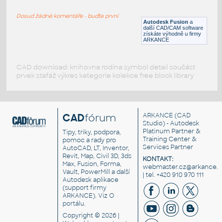
RECT HSS
Dosud žádné komentáře - buďte první
F3D
Ocel
Autodesk Fusion
a
další CAD/CAM software
získáte výhodně u firmy
ARKANCE
CAD download: knihovna rodina symbol detail součást
prvek stafáž výkres kategorie kolekce free block library
CAD
fórum
ARKANCE
(CAD
Studio) - Autodesk
Platinum Partner &
Tipy, triky, podpora,
Training Center &
pomoc a rady pro
Services Partner
AutoCAD, LT, Inventor,
Revit, Map, Civil 3D, 3ds
KONTAKT:
Max, Fusion, Forma,
webmaster.cz@arkance.w
Vault, PowerMill a další
| tel. +420 910 970 111
Autodesk aplikace
(support firmy
ARKANCE). Viz
O
portálu
.
Copyright © 2026 |