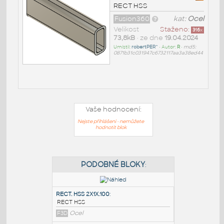
RECT HSS
Fusion360
kat:
Ocel
Velikost
Staženo:
316
x
73,8kB
• ze dne
19.04.2024
Umístil:
robertPER^
• Autor:
R
•
md5:
0871b31c031947c6732117aa3a38ed44
Vaše hodnocení:
Nejste přihlášeni - nemůžete
hodnotit blok