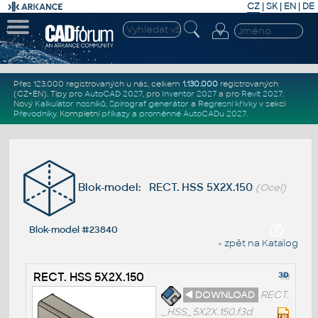
CZ
|
SK
|
EN
|
DE
Přes 123.000 registrovaných u nás, celkem
1.130.000
registrovaných
(CZ+EN)
. Tipy pro
AutoCAD 2027
, pro
Inventor 2027
a pro
Revit 2027
.
Nový
Kalkulátor nosníků
,
Spirograf generátor
a
Regresní křivky
v sekci
Převodníky
.
Kompletní
příkazy
a
proměnné AutoCADu 2027
.
Blok-model: RECT. HSS 5X2X.150
(Ocel)
Blok-model #23840
« zpět na Katalog
RECT. HSS 5X2X.150
◄ DOWNLOAD
RECT.
_HSS_5X2X.150.f3d