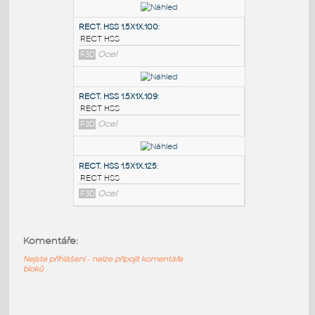
PODOBNÉ BLOKY
:
RECT. HSS 2X1X.100
:
RECT HSS
F3D
Ocel
RECT. HSS 1.5X1X.100
:
RECT HSS
F3D
Ocel
RECT. HSS 1.5X1X.109
:
RECT HSS
Komentáře:
F3D
Ocel
Nejste přihlášeni - nelze připojit komentáře
bloků
RECT. HSS 1.5X1X.125
: