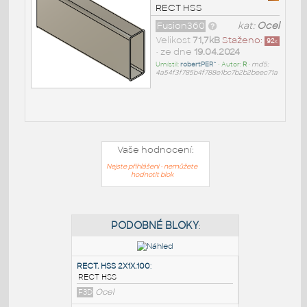
RECT HSS
Fusion360
kat:
Ocel
Velikost
71,7kB
Staženo:
92
x
• ze dne
19.04.2024
Umístil:
robertPER^
• Autor:
R
•
md5:
4a54f3f785b4f788e1bc7b2b2beec71a
Vaše hodnocení:
Nejste přihlášeni - nemůžete
hodnotit blok