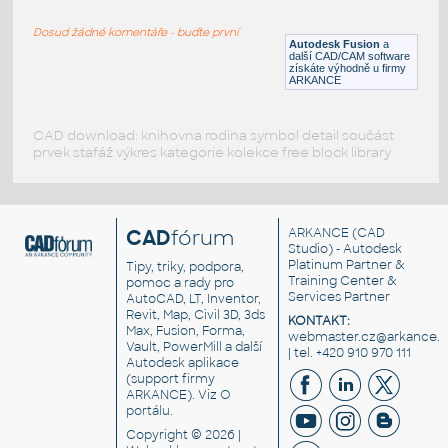
RECT HSS
Dosud žádné komentáře - buďte první
F3D
Ocel
Autodesk Fusion
a
další CAD/CAM software
získáte výhodně u firmy
ARKANCE
CAD download: knihovna rodina symbol detail součást
prvek stafáž výkres kategorie kolekce free block library
CAD
fórum
ARKANCE
(CAD
Studio) - Autodesk
Platinum Partner &
Tipy, triky, podpora,
Training Center &
pomoc a rady pro
Services Partner
AutoCAD, LT, Inventor,
Revit, Map, Civil 3D, 3ds
KONTAKT:
Max, Fusion, Forma,
webmaster.cz@arkance.w
Vault, PowerMill a další
| tel. +420 910 970 111
Autodesk aplikace
(support firmy
ARKANCE). Viz
O
portálu
.
Copyright © 2026 |