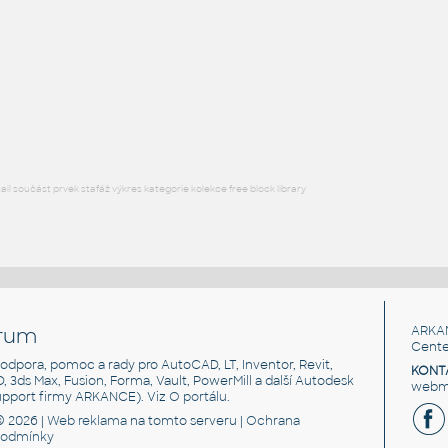
RECT HSS
F3D
Ocel
RECT. HSS 1.5X1X.109
:
RECT HSS
F3D
Ocel
l součást prvek stafáž výkres kategorie kolekce free block library
rum
ARKA
Cente
, podpora, pomoc a rady pro AutoCAD, LT, Inventor, Revit,
KONT
3D, 3ds Max, Fusion, Forma, Vault, PowerMill a další Autodesk
webma
support firmy ARKANCE). Viz
O portálu
.
© 2026 |
Web reklama
na tomto serveru |
Ochrana
podmínky