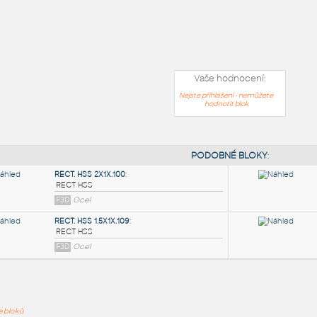
Vaše hodnocení:
Nejste přihlášeni - nemůžete
hodnotit blok
PODOB
ře bloků
RECT. HSS 2X1X.100
: