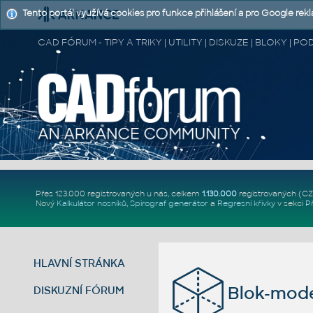
Tento portál využívá cookies pro funkce přihlášení a pro Google rek
CAD FÓRUM - TIPY A TRIKY | UTILITY | DISKUZE | BLOKY |
Přes 123.000 registrovaných u nás, celkem
1.130.000
registrovaných (C
Nový
Kalkulátor nosníků
,
Spirograf generátor
a
Regresní křivky
v sekci
P
HLAVNÍ STRÁNKA
Blok-mode
DISKUZNÍ FÓRUM