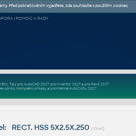
lamy. Před pokračováním vyjadřete, zda souhlasíte s použitím cookies.
 PODPORA | POMOC A RADY
Z+EN)
. Tipy pro
AutoCAD 2027
, pro
Inventor 2027
a pro
Revit 2027
.
řevodníky
.
Kompletní
příkazy
a
proměnné AutoCADu 2027
.
l: RECT. HSS 5X2.5X.250
(Ocel)