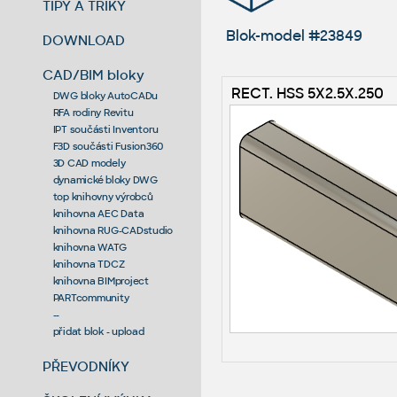
TIPY A TRIKY
Blok-model #23849
DOWNLOAD
CAD/BIM bloky
RECT. HSS 5X2.5X.250
DWG bloky AutoCADu
RFA rodiny Revitu
IPT součásti Inventoru
F3D součásti Fusion360
3D CAD modely
dynamické bloky DWG
top knihovny výrobců
knihovna AEC Data
knihovna RUG-CADstudio
knihovna WATG
knihovna TDCZ
knihovna BIMproject
PARTcommunity
--
přidat blok - upload
PŘEVODNÍKY