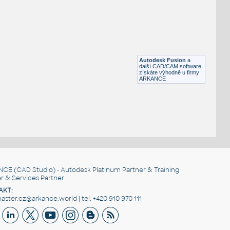
RECT HSS
F3D
Ocel
RECT. HSS 1.5X1X.125
:
RECT HSS
Autodesk Fusion
a
F3D
Ocel
další CAD/CAM software
získáte výhodně u firmy
ARKANCE
NCE
(CAD Studio) - Autodesk Platinum Partner & Training
r & Services Partner
AKT:
ster.cz@arkance.world | tel. +420 910 970 111