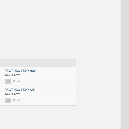
NÉ BLOKY
:
RECT. HSS 1.5X1X.100
: