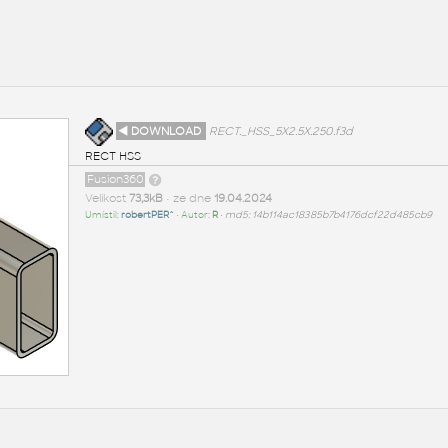
◄ DOWNLOAD
RECT._HSS_5X2.5X.250.f3d
RECT HSS
Fusion360
Velikost
73,3kB
• ze dne
19.04.2024
Umístil:
robertPER^
• Autor:
R
•
md5: 14b114ac18385b7b4176dcf22d485cb9