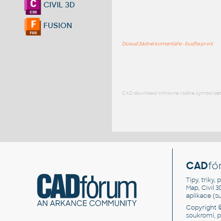
CIVIL 3D
FUSION
Dosud žádné komentáře - buďte první
CAD download: knihovna rodina symbol detai
CAD
fó
Tipy, triky
Map, Civil 
aplikace (
Copyright 
soukromí, 