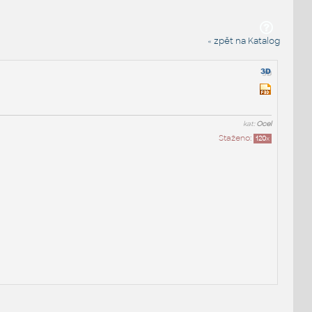
« zpět na Katalog
kat:
Ocel
Staženo:
120
x