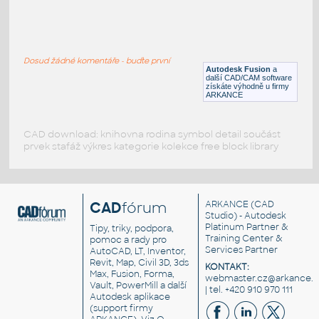
RECT. HSS 1.5X1X.125
:
RECT HSS
Dosud žádné komentáře - buďte první
F3D
Ocel
Autodesk Fusion
a
další CAD/CAM software
získáte výhodně u firmy
ARKANCE
CAD download: knihovna rodina symbol detail součást
prvek stafáž výkres kategorie kolekce free block library
CAD
fórum
ARKANCE
(CAD
Studio) - Autodesk
Platinum Partner &
Tipy, triky, podpora,
Training Center &
pomoc a rady pro
Services Partner
AutoCAD, LT, Inventor,
Revit, Map, Civil 3D, 3ds
KONTAKT:
Max, Fusion, Forma,
webmaster.cz@arkance.w
Vault, PowerMill a další
| tel. +420 910 970 111
Autodesk aplikace
(support firmy