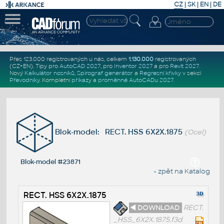
CZ
|
SK
|
EN
|
DE
Přes 123.000 registrovaných u nás, celkem
1.130.000
registrovaných
(CZ+EN)
. Tipy pro
AutoCAD 2027
, pro
Inventor 2027
a pro
Revit 2027
.
Nový
Kalkulátor nosníků
,
Spirograf generátor
a
Regresní křivky
v sekci
Převodníky
.
Kompletní
příkazy
a
proměnné AutoCADu 2027
.
Blok-model: RECT. HSS 6X2X.1875
(Ocel)
Blok-model #23871
« zpět na Katalog
RECT. HSS 6X2X.1875
◄ DOWNLOAD
RECT.
_HSS_6X2X.1875.f3d