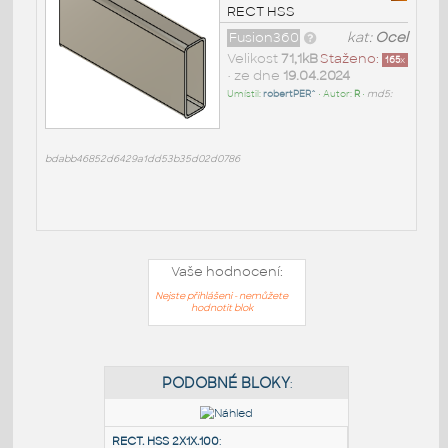
RECT HSS
Fusion360
kat:
Ocel
Velikost
71,1kB
Staženo:
165
x
• ze dne
19.04.2024
Umístil:
robertPER^
• Autor:
R
•
md5:
bdabb46852d6429a1dd53b35d02d0786
Vaše hodnocení:
Nejste přihlášeni - nemůžete
hodnotit blok