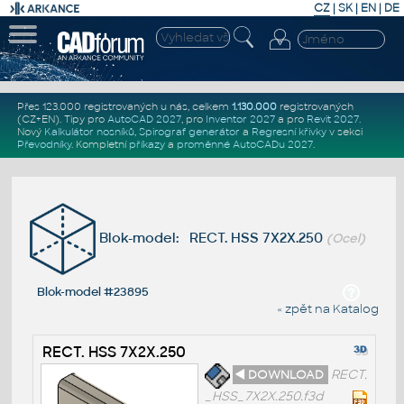
CZ
|
SK
|
EN
|
DE
Přes 123.000 registrovaných u nás, celkem
1.130.000
registrovaných
(CZ+EN)
. Tipy pro
AutoCAD 2027
, pro
Inventor 2027
a pro
Revit 2027
.
Nový
Kalkulátor nosníků
,
Spirograf generátor
a
Regresní křivky
v sekci
Převodníky
.
Kompletní
příkazy
a
proměnné AutoCADu 2027
.
Blok-model: RECT. HSS 7X2X.250
(Ocel)
Blok-model #23895
« zpět na Katalog
RECT. HSS 7X2X.250
◄ DOWNLOAD
RECT.
_HSS_7X2X.250.f3d