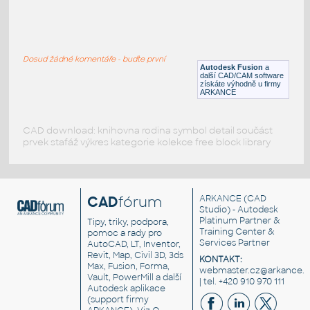
RECT. HSS 1.5X1X.125
:
RECT HSS
Dosud žádné komentáře - buďte první
F3D
Ocel
Autodesk Fusion
a
další CAD/CAM software
získáte výhodně u firmy
ARKANCE
CAD download: knihovna rodina symbol detail součást
prvek stafáž výkres kategorie kolekce free block library
CAD
fórum
ARKANCE
(CAD
Studio) - Autodesk
Platinum Partner &
Tipy, triky, podpora,
Training Center &
pomoc a rady pro
Services Partner
AutoCAD, LT, Inventor,
Revit, Map, Civil 3D, 3ds
KONTAKT:
Max, Fusion, Forma,
webmaster.cz@arkance.w
Vault, PowerMill a další
| tel. +420 910 970 111
Autodesk aplikace
(support firmy