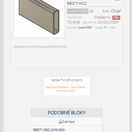
RECT HSS
Fusion360
kat:
Ocel
Velikost
Staženo:
108
x
70,6kB
• ze dne
20.04.2024
Umístil:
robertPER^
• Autor:
R
•
md5:
0fe940a3df203768a2de839f8610f834
Vaše hodnocení:
Nejste přihlášeni - nemůžete
hodnotit blok