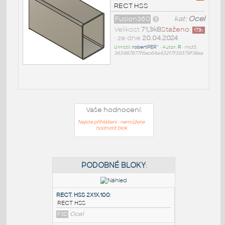
RECT HSS
Fusion360
kat:
Ocel
Velikost
71,3kB
Staženo:
173
x
• ze dne
20.04.2024
Umístil:
robertPER^
• Autor:
R
•
md5:
363987877f6ec64a432f7f39379f18ea
Vaše hodnocení:
Nejste přihlášeni - nemůžete
hodnotit blok