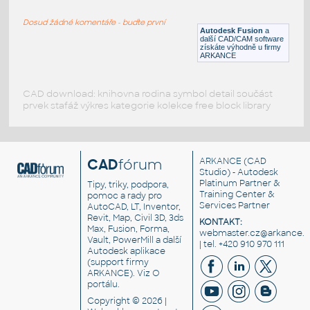
RECT HSS
Dosud žádné komentáře - buďte první
F3D
Ocel
Autodesk Fusion
a
další CAD/CAM software
získáte výhodně u firmy
ARKANCE
CAD download: knihovna rodina symbol detail součást
prvek stafáž výkres kategorie kolekce free block library
CAD
fórum
ARKANCE
(CAD
Studio) - Autodesk
Platinum Partner &
Tipy, triky, podpora,
Training Center &
pomoc a rady pro
Services Partner
AutoCAD, LT, Inventor,
Revit, Map, Civil 3D, 3ds
KONTAKT:
Max, Fusion, Forma,
webmaster.cz@arkance.w
Vault, PowerMill a další
| tel. +420 910 970 111
Autodesk aplikace
(support firmy
ARKANCE). Viz
O
portálu
.
Copyright © 2026 |