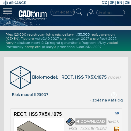
CZ
|
SK
|
EN
|
DE
Přes 123.000 registrovaných u nás, celkem
1.130.000
registrovaných
(CZ+EN)
. Tipy pro
AutoCAD 2027
, pro
Inventor 2027
a pro
Revit 2027
.
Nový
Kalkulátor nosníků
,
Spirograf generátor
a
Regresní křivky
v sekci
Převodníky
.
Kompletní
příkazy
a
proměnné AutoCADu 2027
.
Blok-model: RECT. HSS 7X5X.1875
(Ocel)
Blok-model #23907
« zpět na Katalog
RECT. HSS 7X5X.1875
◄ DOWNLOAD
RECT.
_HSS_7X5X.1875.f3d