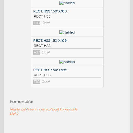
PODOBNÉ BLOKY
:
RECT. HSS 2X1X.100
:
RECT HSS
F3D
Ocel
RECT. HSS 1.5X1X.100
:
RECT HSS
F3D
Ocel
RECT. HSS 1.5X1X.109
:
RECT HSS
Komentáře:
F3D
Ocel
Nejste přihlášeni - nelze připojit komentáře
bloků
RECT. HSS 1.5X1X.125
: