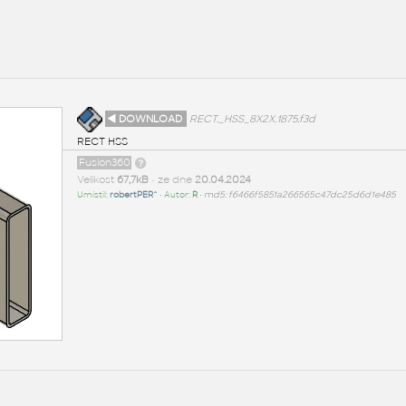
◄ DOWNLOAD
RECT._HSS_8X2X.1875.f3d
RECT HSS
Fusion360
Velikost
67,7kB
• ze dne
20.04.2024
Umístil:
robertPER^
• Autor:
R
•
md5: f6466f5851a266565c47dc25d6d1e485