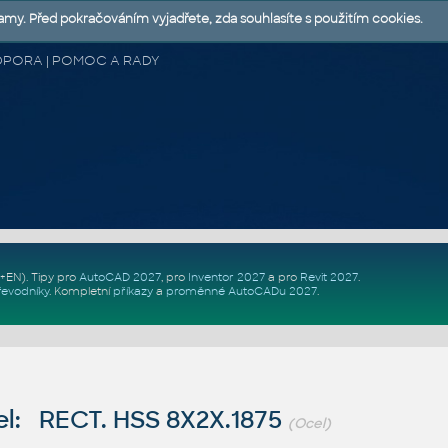
lamy. Před pokračováním vyjadřete, zda souhlasíte s použitím cookies.
 PODPORA | POMOC A RADY
Z+EN)
. Tipy pro
AutoCAD 2027
, pro
Inventor 2027
a pro
Revit 2027
.
řevodníky
.
Kompletní
příkazy
a
proměnné AutoCADu 2027
.
l: RECT. HSS 8X2X.1875
(Ocel)