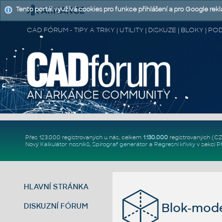
Tento portál využívá cookies pro funkce přihlášení a pro Google rek
CAD FÓRUM - TIPY A TRIKY | UTILITY | DISKUZE | BLOKY |
Přes 123.000 registrovaných u nás, celkem
1.130.000
registrovaných (C
Nový
Kalkulátor nosníků
,
Spirograf generátor
a
Regresní křivky
v sekci
P
HLAVNÍ STRÁNKA
Blok-mode
DISKUZNÍ FÓRUM