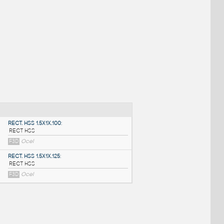
NÉ BLOKY
:
RECT. HSS 1.5X1X.100
: