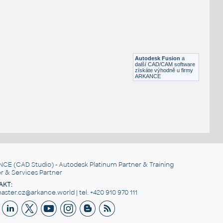
RECT HSS
F3D
Ocel
RECT. HSS 1.5X1X.125
:
RECT HSS
Autodesk Fusion
a
F3D
Ocel
další CAD/CAM software
získáte výhodně u firmy
ARKANCE
NCE
(CAD Studio) - Autodesk Platinum Partner & Training
r & Services Partner
AKT:
ster.cz@arkance.world | tel. +420 910 970 111