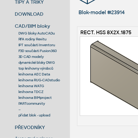
TIPY A TRIKY
Blok-model #23914
DOWNLOAD
CAD/BIM bloky
RECT. HSS 8X2X.1875
DWG bloky AutoCADu
RFA rodiny Revitu
IPT součásti Inventoru
F3D součásti Fusion360
3D CAD modely
dynamické bloky DWG
top knihovny výrobců
knihovna AEC Data
knihovna RUG-CADstudio
knihovna WATG
knihovna TDCZ
knihovna BIMproject
PARTcommunity
--
přidat blok - upload
PŘEVODNÍKY