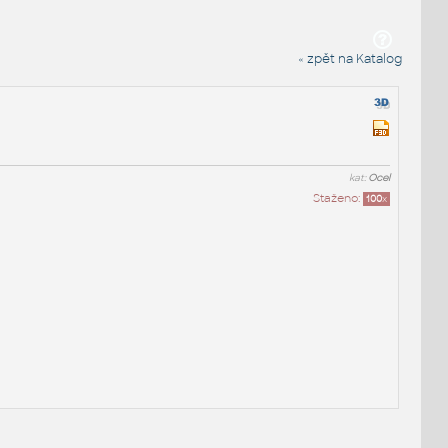
« zpět na Katalog
kat:
Ocel
Staženo:
100
x