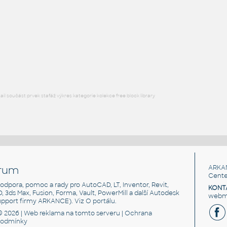
RECT HSS
F3D
Ocel
RECT. HSS 1.5X1X.109
:
RECT HSS
F3D
Ocel
l součást prvek stafáž výkres kategorie kolekce free block library
rum
ARKA
Cente
, podpora, pomoc a rady pro AutoCAD, LT, Inventor, Revit,
KONT
3D, 3ds Max, Fusion, Forma, Vault, PowerMill a další Autodesk
webma
support firmy ARKANCE). Viz
O portálu
.
© 2026 |
Web reklama
na tomto serveru |
Ochrana
podmínky