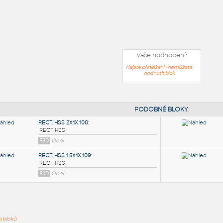
Vaše hodnocení:
Nejste přihlášeni - nemůžete
hodnotit blok
PODOB
ře bloků
RECT. HSS 2X1X.100
: