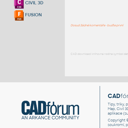
CIVIL 3D
FUSION
Dosud žádné komentáře - buďte první
CAD download: knihovna rodina symbol detai
CAD
fó
Tipy, triky
Map, Civil 
aplikace (
Copyright 
soukromí, 