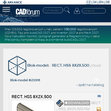
CZ
|
SK
|
EN
|
DE
Přes 123.000 registrovaných u nás, celkem
1.130.000
registrovaných
(CZ+EN)
. Tipy pro
AutoCAD 2027
, pro
Inventor 2027
a pro
Revit 2027
.
Nový
Kalkulátor nosníků
,
Spirograf generátor
a
Regresní křivky
v sekci
Převodníky
.
Kompletní
příkazy
a
proměnné AutoCADu 2027
.
Blok-model: RECT. HSS 8X2X.500
(Ocel)
Blok-model #23918
« zpět na Katalog
RECT. HSS 8X2X.500
◄ DOWNLOAD
RECT.
_HSS_8X2X.500.f3d