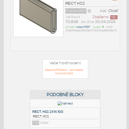
RECT HSS
Fusion360
kat:
Ocel
Velikost
Staženo:
122
x
70,6kB
• ze dne
20.04.2024
Umístil:
robertPER^
• Autor:
R
•
md5:
f26b3fe6a01b908137125f5e88568a75
Vaše hodnocení:
Nejste přihlášeni - nemůžete
hodnotit blok