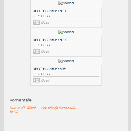
PODOBNÉ BLOKY
:
RECT. HSS 2X1X.100
:
RECT HSS
F3D
Ocel
RECT. HSS 1.5X1X.100
:
RECT HSS
F3D
Ocel
RECT. HSS 1.5X1X.109
:
RECT HSS
Komentáře:
F3D
Ocel
Nejste přihlášeni - nelze připojit komentáře
bloků
RECT. HSS 1.5X1X.125
: