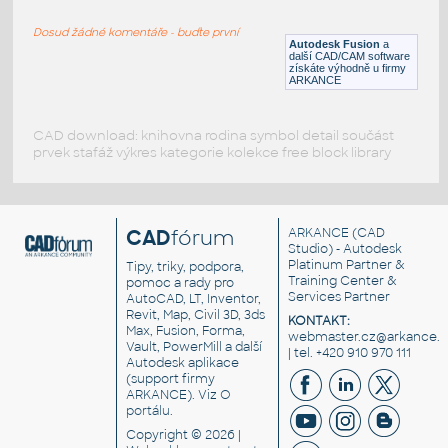
RECT HSS
Dosud žádné komentáře - buďte první
F3D
Ocel
Autodesk Fusion
a
další CAD/CAM software
získáte výhodně u firmy
ARKANCE
CAD download: knihovna rodina symbol detail součást
prvek stafáž výkres kategorie kolekce free block library
CAD
fórum
ARKANCE
(CAD
Studio) - Autodesk
Platinum Partner &
Tipy, triky, podpora,
Training Center &
pomoc a rady pro
Services Partner
AutoCAD, LT, Inventor,
Revit, Map, Civil 3D, 3ds
KONTAKT:
Max, Fusion, Forma,
webmaster.cz@arkance.w
Vault, PowerMill a další
| tel. +420 910 970 111
Autodesk aplikace
(support firmy
ARKANCE). Viz
O
portálu
.
Copyright © 2026 |