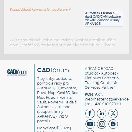
RECT HSS
Dosud žádné komentáře - buďte první
F3D
Ocel
Autodesk Fusion
a
další CAD/CAM software
získáte výhodně u firmy
ARKANCE
CAD download: knihovna rodina symbol detail součást
prvek stafáž výkres kategorie kolekce free block library
CAD
fórum
ARKANCE
(CAD
Studio) - Autodesk
Platinum Partner &
Tipy, triky, podpora,
Training Center &
pomoc a rady pro
Services Partner
AutoCAD, LT, Inventor,
Revit, Map, Civil 3D, 3ds
KONTAKT:
Max, Fusion, Forma,
webmaster.cz@arkance.w
Vault, PowerMill a další
| tel. +420 910 970 111
Autodesk aplikace
(support firmy
ARKANCE). Viz
O
portálu
.
Copyright © 2026 |