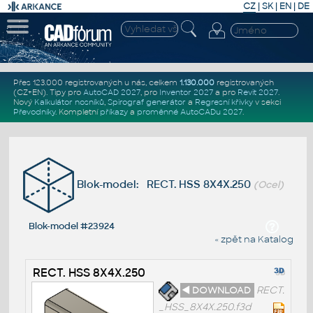
CZ
|
SK
|
EN
|
DE
Přes 123.000 registrovaných u nás, celkem
1.130.000
registrovaných
(CZ+EN)
. Tipy pro
AutoCAD 2027
, pro
Inventor 2027
a pro
Revit 2027
.
Nový
Kalkulátor nosníků
,
Spirograf generátor
a
Regresní křivky
v sekci
Převodníky
.
Kompletní
příkazy
a
proměnné AutoCADu 2027
.
Blok-model: RECT. HSS 8X4X.250
(Ocel)
Blok-model #23924
« zpět na Katalog
RECT. HSS 8X4X.250
◄ DOWNLOAD
RECT.
_HSS_8X4X.250.f3d