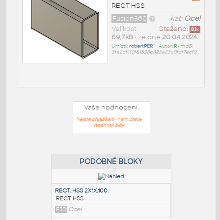
RECT HSS
Fusion360
kat:
Ocel
Velikost
Staženo:
83
x
69,7kB
• ze dne
20.04.2024
Umístil:
robertPER^
• Autor:
R
•
md5:
3fa2cf110f81598c823a23c0fcf7ecf9
Vaše hodnocení:
Nejste přihlášeni - nemůžete
hodnotit blok