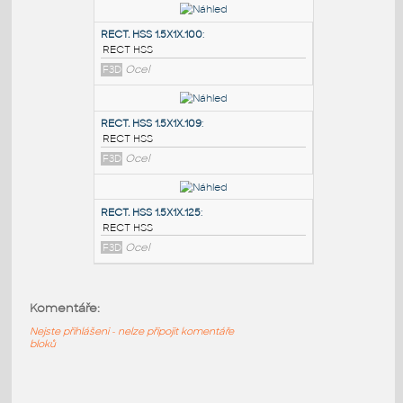
PODOBNÉ BLOKY
:
RECT. HSS 2X1X.100
:
RECT HSS
F3D
Ocel
RECT. HSS 1.5X1X.100
:
RECT HSS
F3D
Ocel
RECT. HSS 1.5X1X.109
:
RECT HSS
Komentáře:
F3D
Ocel
Nejste přihlášeni - nelze připojit komentáře
bloků
RECT. HSS 1.5X1X.125
: