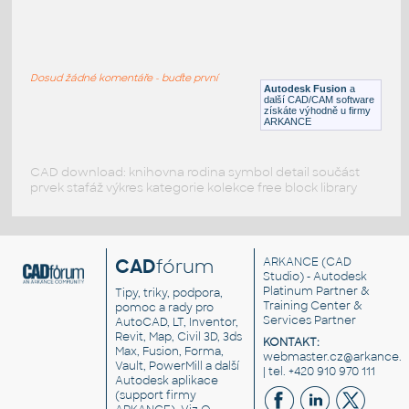
RECT. HSS 1.5X1X.125
:
RECT HSS
Dosud žádné komentáře - buďte první
F3D
Ocel
Autodesk Fusion
a
další CAD/CAM software
získáte výhodně u firmy
ARKANCE
CAD download: knihovna rodina symbol detail součást
prvek stafáž výkres kategorie kolekce free block library
CAD
fórum
ARKANCE
(CAD
Studio) - Autodesk
Platinum Partner &
Tipy, triky, podpora,
Training Center &
pomoc a rady pro
Services Partner
AutoCAD, LT, Inventor,
Revit, Map, Civil 3D, 3ds
KONTAKT:
Max, Fusion, Forma,
webmaster.cz@arkance.w
Vault, PowerMill a další
| tel. +420 910 970 111
Autodesk aplikace
(support firmy