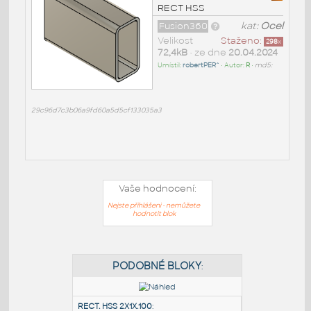
RECT HSS
Fusion360
kat:
Ocel
Velikost
Staženo:
298
x
72,4kB
• ze dne
20.04.2024
Umístil:
robertPER^
• Autor:
R
•
md5:
29c96d7c3b06a9fd60a5d5cf133035a3
Vaše hodnocení:
Nejste přihlášeni - nemůžete
hodnotit blok