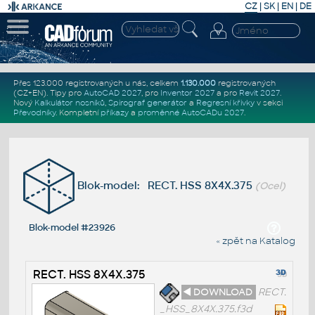
CZ
|
SK
|
EN
|
DE
Přes 123.000 registrovaných u nás, celkem
1.130.000
registrovaných
(CZ+EN)
. Tipy pro
AutoCAD 2027
, pro
Inventor 2027
a pro
Revit 2027
.
Nový
Kalkulátor nosníků
,
Spirograf generátor
a
Regresní křivky
v sekci
Převodníky
.
Kompletní
příkazy
a
proměnné AutoCADu 2027
.
Blok-model: RECT. HSS 8X4X.375
(Ocel)
Blok-model #23926
« zpět na Katalog
RECT. HSS 8X4X.375
◄ DOWNLOAD
RECT.
_HSS_8X4X.375.f3d