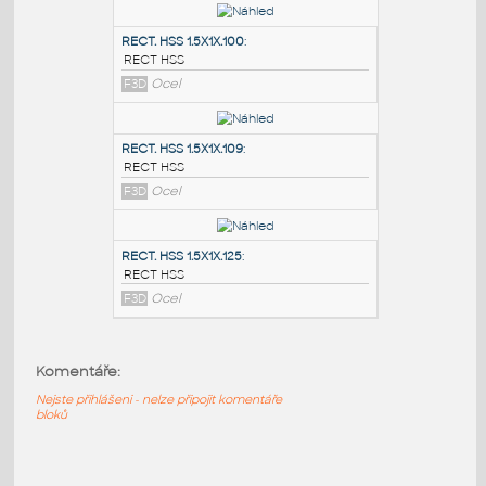
PODOBNÉ BLOKY
:
RECT. HSS 2X1X.100
:
RECT HSS
F3D
Ocel
RECT. HSS 1.5X1X.100
:
RECT HSS
F3D
Ocel
RECT. HSS 1.5X1X.109
:
RECT HSS
Komentáře:
F3D
Ocel
Nejste přihlášeni - nelze připojit komentáře
bloků
RECT. HSS 1.5X1X.125
: