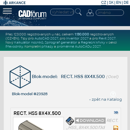
CZ
|
SK
|
EN
|
DE
Přes 123.000 registrovaných u nás, celkem
1.130.000
registrovaných
(CZ+EN)
. Tipy pro
AutoCAD 2027
, pro
Inventor 2027
a pro
Revit 2027
.
Nový
Kalkulátor nosníků
,
Spirograf generátor
a
Regresní křivky
v sekci
Převodníky
.
Kompletní
příkazy
a
proměnné AutoCADu 2027
.
Blok-model: RECT. HSS 8X4X.500
(Ocel)
Blok-model #23928
« zpět na Katalog
RECT. HSS 8X4X.500
◄ DOWNLOAD
RECT.
_HSS_8X4X.500.f3d