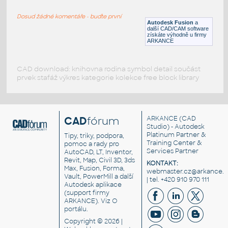
RECT HSS
Dosud žádné komentáře - buďte první
F3D
Ocel
Autodesk Fusion
a
další CAD/CAM software
získáte výhodně u firmy
ARKANCE
CAD download: knihovna rodina symbol detail součást
prvek stafáž výkres kategorie kolekce free block library
CAD
fórum
ARKANCE
(CAD
Studio) - Autodesk
Platinum Partner &
Tipy, triky, podpora,
Training Center &
pomoc a rady pro
Services Partner
AutoCAD, LT, Inventor,
Revit, Map, Civil 3D, 3ds
KONTAKT:
Max, Fusion, Forma,
webmaster.cz@arkance.w
Vault, PowerMill a další
| tel. +420 910 970 111
Autodesk aplikace
(support firmy
ARKANCE). Viz
O
portálu
.
Copyright © 2026 |