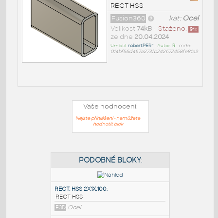
RECT HSS
Fusion360
kat:
Ocel
Velikost
74kB
•
Staženo:
91
x
ze dne
20.04.2024
Umístil:
robertPER^
• Autor:
R
•
md5:
014bf56d457a273fb242672458fe81a2
Vaše hodnocení:
Nejste přihlášeni - nemůžete
hodnotit blok