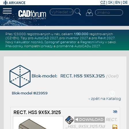
CZ
|
SK
|
EN
|
DE
Přes 123.000 registrovaných u nás, celkem
1.130.000
registrovaných
(CZ+EN)
. Tipy pro
AutoCAD 2027
, pro
Inventor 2027
a pro
Revit 2027
.
Nový
Kalkulátor nosníků
,
Spirograf generátor
a
Regresní křivky
v sekci
Převodníky
.
Kompletní
příkazy
a
proměnné AutoCADu 2027
.
Blok-model: RECT. HSS 9X5X.3125
(Ocel)
Blok-model #23959
« zpět na Katalog
RECT. HSS 9X5X.3125
◄ DOWNLOAD
RECT.
_HSS_9X5X.3125.f3d