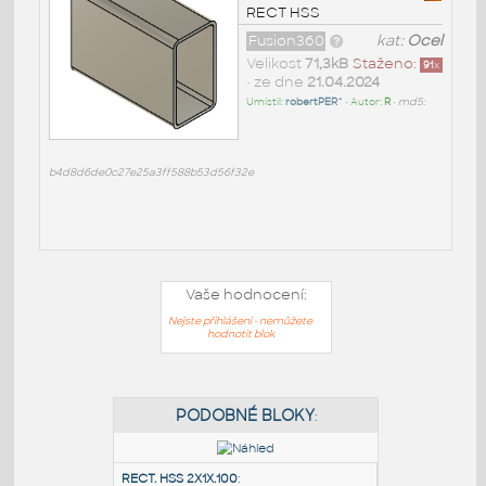
RECT HSS
Fusion360
kat:
Ocel
Velikost
71,3kB
Staženo:
91
x
• ze dne
21.04.2024
Umístil:
robertPER^
• Autor:
R
•
md5:
b4d8d6de0c27e25a3ff588b53d56f32e
Vaše hodnocení:
Nejste přihlášeni - nemůžete
hodnotit blok