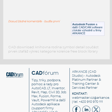
RECT. HSS 1.5X1X.125
:
RECT HSS
Dosud žádné komentáře - buďte první
F3D
Ocel
Autodesk Fusion
a
další CAD/CAM software
získáte výhodně u firmy
ARKANCE
CAD download: knihovna rodina symbol detail součást
prvek stafáž výkres kategorie kolekce free block library
CAD
fórum
ARKANCE
(CAD
Studio) - Autodesk
Platinum Partner &
Tipy, triky, podpora,
Training Center &
pomoc a rady pro
Services Partner
AutoCAD, LT, Inventor,
Revit, Map, Civil 3D, 3ds
KONTAKT:
Max, Fusion, Forma,
webmaster.cz@arkance.w
Vault, PowerMill a další
| tel. +420 910 970 111
Autodesk aplikace
(support firmy