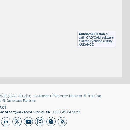
RECT HSS
F3D
Ocel
RECT. HSS 1.5X1X.125
:
RECT HSS
Autodesk Fusion
a
F3D
Ocel
další CAD/CAM software
získáte výhodně u firmy
ARKANCE
NCE
(CAD Studio) - Autodesk Platinum Partner & Training
r & Services Partner
AKT:
ster.cz@arkance.world | tel. +420 910 970 111