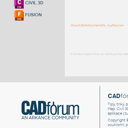
CIVIL 3D
FUSION
Dosud žádné komentáře - buďte první
CAD download: knihovna rodina symbol detai
CAD
fó
Tipy, triky
Map, Civil 
aplikace (
Copyright 
soukromí, 