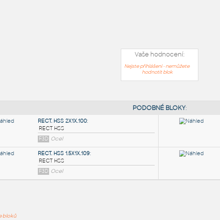
Vaše hodnocení:
Nejste přihlášeni - nemůžete
hodnotit blok
PODOB
ře bloků
RECT. HSS 2X1X.100
: