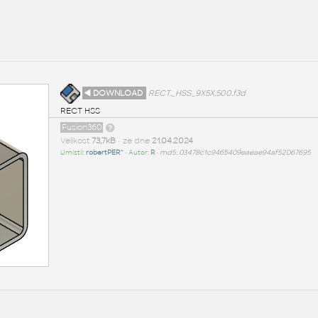
◄ DOWNLOAD
RECT._HSS_9X5X.500.f3d
RECT HSS
Fusion360
Velikost
73,7kB
• ze dne
21.04.2024
Umístil:
robertPER^
• Autor:
R
•
md5: 03478c1c9465409eaeae94af52067695