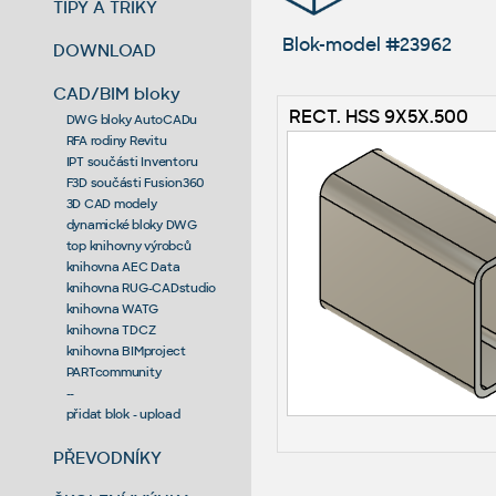
TIPY A TRIKY
Blok-model #23962
DOWNLOAD
CAD/BIM bloky
RECT. HSS 9X5X.500
DWG bloky AutoCADu
RFA rodiny Revitu
IPT součásti Inventoru
F3D součásti Fusion360
3D CAD modely
dynamické bloky DWG
top knihovny výrobců
knihovna AEC Data
knihovna RUG-CADstudio
knihovna WATG
knihovna TDCZ
knihovna BIMproject
PARTcommunity
--
přidat blok - upload
PŘEVODNÍKY