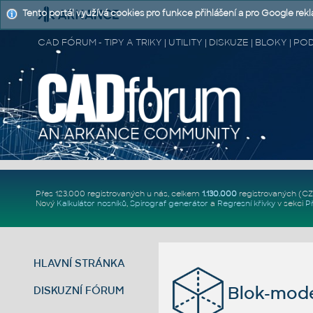
Tento portál využívá cookies pro funkce přihlášení a pro Google rek
CAD FÓRUM - TIPY A TRIKY | UTILITY | DISKUZE | BLOKY |
Přes 123.000 registrovaných u nás, celkem
1.130.000
registrovaných (C
Nový
Kalkulátor nosníků
,
Spirograf generátor
a
Regresní křivky
v sekci
P
HLAVNÍ STRÁNKA
Blok-mode
DISKUZNÍ FÓRUM