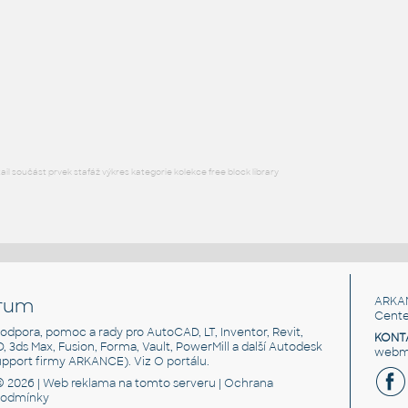
RECT HSS
F3D
Ocel
RECT. HSS 1.5X1X.109
:
RECT HSS
F3D
Ocel
l součást prvek stafáž výkres kategorie kolekce free block library
rum
ARKA
Cente
, podpora, pomoc a rady pro AutoCAD, LT, Inventor, Revit,
KONT
3D, 3ds Max, Fusion, Forma, Vault, PowerMill a další Autodesk
webma
support firmy ARKANCE). Viz
O portálu
.
© 2026 |
Web reklama
na tomto serveru |
Ochrana
podmínky