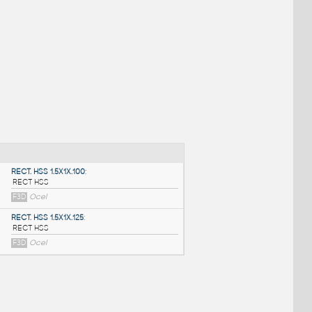
NÉ BLOKY
:
RECT. HSS 1.5X1X.100
: