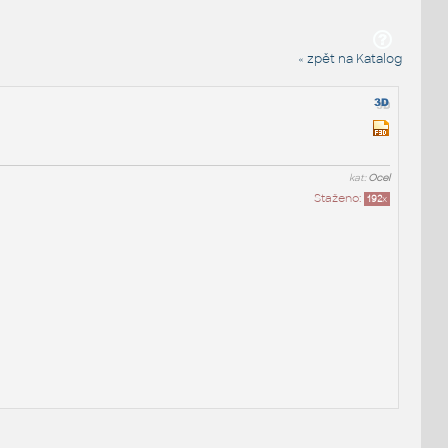
« zpět na Katalog
kat:
Ocel
Staženo:
192
x