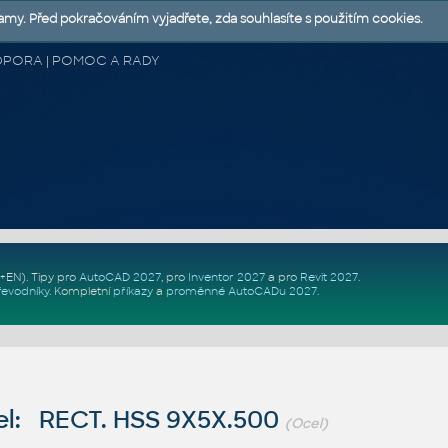
lamy. Před pokračováním vyjadřete, zda souhlasíte s použitím cookies.
 PODPORA | POMOC A RADY
Z+EN)
. Tipy pro
AutoCAD 2027
, pro
Inventor 2027
a pro
Revit 2027
.
řevodníky
.
Kompletní
příkazy
a
proměnné AutoCADu 2027
.
l: RECT. HSS 9X5X.500
(Ocel)