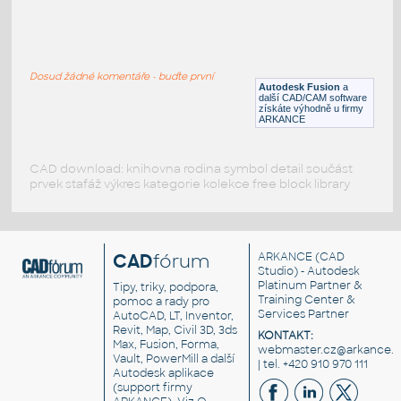
RECT. HSS 1.5X1X.125
:
RECT HSS
Dosud žádné komentáře - buďte první
F3D
Ocel
Autodesk Fusion
a
další CAD/CAM software
získáte výhodně u firmy
ARKANCE
CAD download: knihovna rodina symbol detail součást
prvek stafáž výkres kategorie kolekce free block library
CAD
fórum
ARKANCE
(CAD
Studio) - Autodesk
Platinum Partner &
Tipy, triky, podpora,
Training Center &
pomoc a rady pro
Services Partner
AutoCAD, LT, Inventor,
Revit, Map, Civil 3D, 3ds
KONTAKT:
Max, Fusion, Forma,
webmaster.cz@arkance.w
Vault, PowerMill a další
| tel. +420 910 970 111
Autodesk aplikace
(support firmy