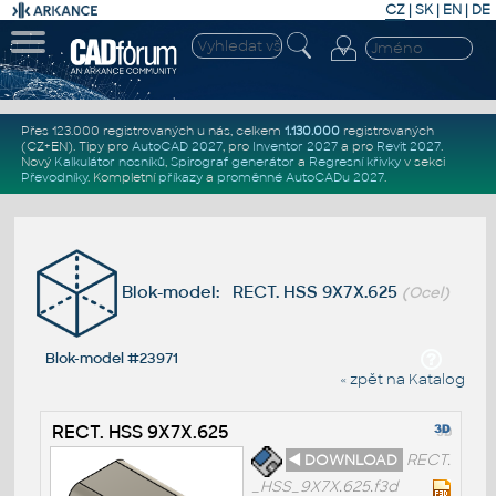
CZ
|
SK
|
EN
|
DE
Přes 123.000 registrovaných u nás, celkem
1.130.000
registrovaných
(CZ+EN)
. Tipy pro
AutoCAD 2027
, pro
Inventor 2027
a pro
Revit 2027
.
Nový
Kalkulátor nosníků
,
Spirograf generátor
a
Regresní křivky
v sekci
Převodníky
.
Kompletní
příkazy
a
proměnné AutoCADu 2027
.
Blok-model: RECT. HSS 9X7X.625
(Ocel)
Blok-model #23971
« zpět na Katalog
RECT. HSS 9X7X.625
◄ DOWNLOAD
RECT.
_HSS_9X7X.625.f3d