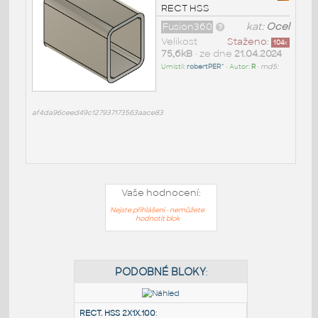
RECT HSS
Fusion360
kat:
Ocel
Velikost
Staženo:
104
x
75,6kB
• ze dne
21.04.2024
Umístil:
robertPER^
• Autor:
R
•
md5:
af4da96ceed49c127937173563aace83
Vaše hodnocení:
Nejste přihlášeni - nemůžete
hodnotit blok