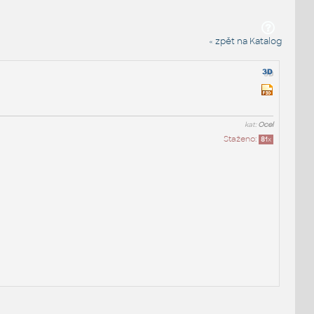
« zpět na Katalog
kat:
Ocel
Staženo:
81
x