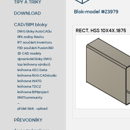
TIPY A TRIKY
Blok-model #23979
DOWNLOAD
CAD/BIM bloky
RECT. HSS 10X4X.1875
DWG bloky AutoCADu
RFA rodiny Revitu
IPT součásti Inventoru
F3D součásti Fusion360
3D CAD modely
dynamické bloky DWG
top knihovny výrobců
knihovna AEC Data
knihovna RUG-CADstudio
knihovna WATG
knihovna TDCZ
knihovna BIMproject
PARTcommunity
--
přidat blok - upload
PŘEVODNÍKY