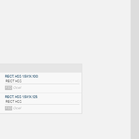
NÉ BLOKY
:
RECT. HSS 1.5X1X.100
: