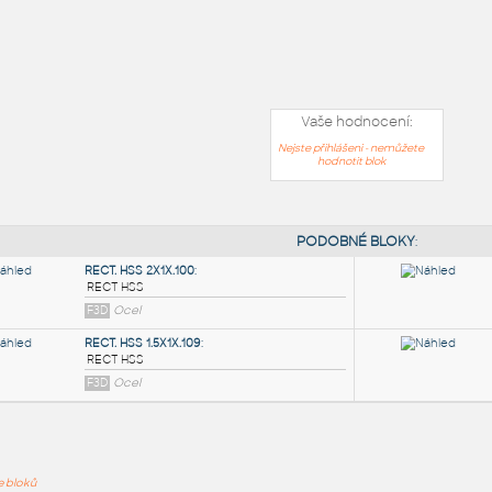
Vaše hodnocení:
Nejste přihlášeni - nemůžete
hodnotit blok
PODOB
ře bloků
RECT. HSS 2X1X.100
: