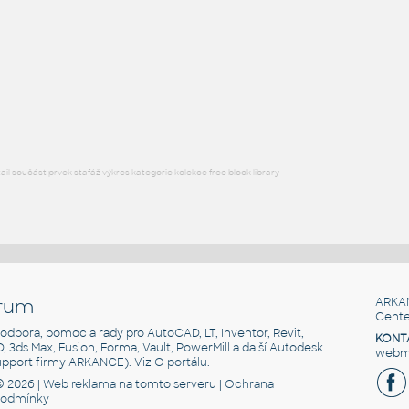
RECT HSS
F3D
Ocel
RECT. HSS 1.5X1X.109
:
RECT HSS
F3D
Ocel
l součást prvek stafáž výkres kategorie kolekce free block library
rum
ARKA
Cente
, podpora, pomoc a rady pro AutoCAD, LT, Inventor, Revit,
KONT
3D, 3ds Max, Fusion, Forma, Vault, PowerMill a další Autodesk
webma
support firmy ARKANCE). Viz
O portálu
.
© 2026 |
Web reklama
na tomto serveru |
Ochrana
podmínky