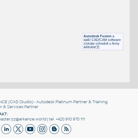
RECT HSS
F3D
Ocel
RECT. HSS 1.5X1X.125
:
RECT HSS
Autodesk Fusion
a
F3D
Ocel
další CAD/CAM software
získáte výhodně u firmy
ARKANCE
NCE
(CAD Studio) - Autodesk Platinum Partner & Training
r & Services Partner
AKT:
ster.cz@arkance.world | tel. +420 910 970 111