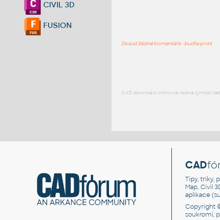
CIVIL 3D
FUSION
Dosud žádné komentáře - buďte první
CAD download: knihovna rodina symbol detai
CAD
fó
Tipy, triky
Map, Civil 
aplikace (
Copyright 
soukromí, 