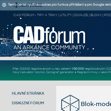
Tento portál využívá cookies pro funkce přihlášení a pro Google rek
CAD FÓRUM - TIPY A TRIKY | UTILITY | DISKUZE | BLOKY |
Přes 123.000 registrovaných u nás, celkem
1.130.000
registrovaných (C
Nový
Kalkulátor nosníků
,
Spirograf generátor
a
Regresní křivky
v sekci
P
HLAVNÍ STRÁNKA
Blok-mode
DISKUZNÍ FÓRUM