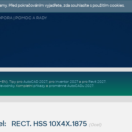
lamy. Před pokračováním vyjadřete, zda souhlasíte s použitím cookies.
 PODPORA | POMOC A RADY
Z+EN)
. Tipy pro
AutoCAD 2027
, pro
Inventor 2027
a pro
Revit 2027
.
řevodníky
.
Kompletní
příkazy
a
proměnné AutoCADu 2027
.
l: RECT. HSS 10X4X.1875
(Ocel)