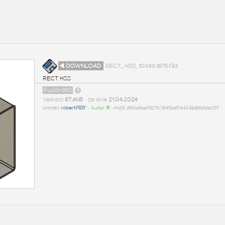
◄ DOWNLOAD
RECT._HSS_10X4X.1875.f3d
RECT HSS
Fusion360
Velikost
67,4kB
• ze dne
21.04.2024
Umístil:
robertPER^
• Autor:
R
•
md5: 861a9eef927c7845a6f4424b86dde25f