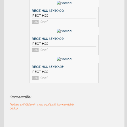
PODOBNÉ BLOKY
:
RECT. HSS 2X1X.100
:
RECT HSS
F3D
Ocel
RECT. HSS 1.5X1X.100
:
RECT HSS
F3D
Ocel
RECT. HSS 1.5X1X.109
:
RECT HSS
Komentáře:
F3D
Ocel
Nejste přihlášeni - nelze připojit komentáře
bloků
RECT. HSS 1.5X1X.125
: