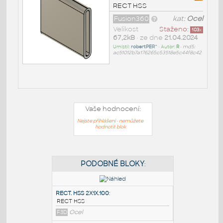
RECT HSS
Fusion360
kat:
Ocel
Velikost
Staženo:
103
x
67,2kB
• ze dne
21.04.2024
Umístil:
robertPER^
• Autor:
R
•
md5:
ac51012b7a176265c53518e5c44f8c42
Vaše hodnocení:
Nejste přihlášeni - nemůžete
hodnotit blok