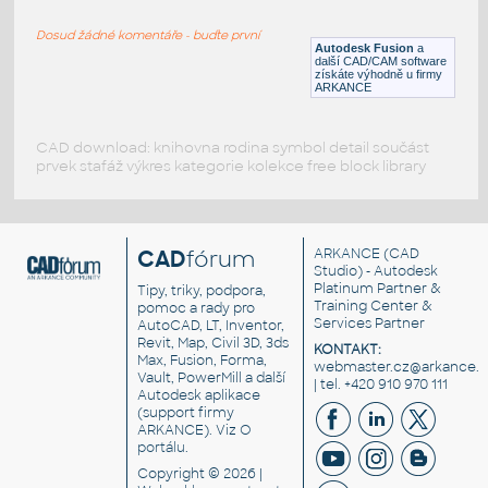
RECT HSS
Dosud žádné komentáře - buďte první
F3D
Ocel
Autodesk Fusion
a
další CAD/CAM software
získáte výhodně u firmy
ARKANCE
CAD download: knihovna rodina symbol detail součást
prvek stafáž výkres kategorie kolekce free block library
CAD
fórum
ARKANCE
(CAD
Studio) - Autodesk
Platinum Partner &
Tipy, triky, podpora,
Training Center &
pomoc a rady pro
Services Partner
AutoCAD, LT, Inventor,
Revit, Map, Civil 3D, 3ds
KONTAKT:
Max, Fusion, Forma,
webmaster.cz@arkance.w
Vault, PowerMill a další
| tel. +420 910 970 111
Autodesk aplikace
(support firmy
ARKANCE). Viz
O
portálu
.
Copyright © 2026 |