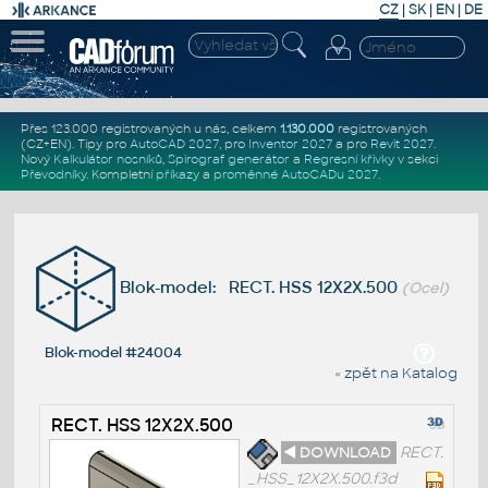
CZ
|
SK
|
EN
|
DE
Přes 123.000 registrovaných u nás, celkem
1.130.000
registrovaných
(CZ+EN)
. Tipy pro
AutoCAD 2027
, pro
Inventor 2027
a pro
Revit 2027
.
Nový
Kalkulátor nosníků
,
Spirograf generátor
a
Regresní křivky
v sekci
Převodníky
.
Kompletní
příkazy
a
proměnné AutoCADu 2027
.
Blok-model: RECT. HSS 12X2X.500
(Ocel)
Blok-model #24004
« zpět na Katalog
RECT. HSS 12X2X.500
◄ DOWNLOAD
RECT.
_HSS_12X2X.500.f3d