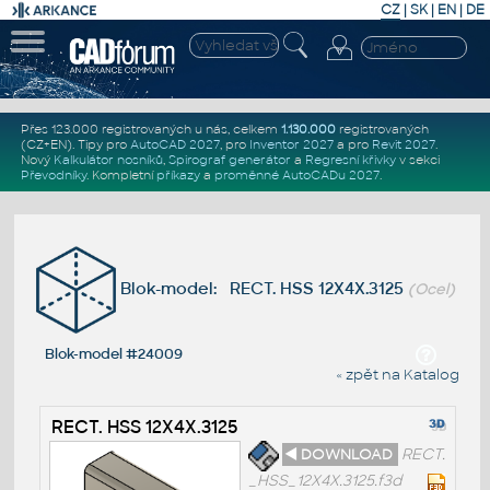
CZ
|
SK
|
EN
|
DE
Přes 123.000 registrovaných u nás, celkem
1.130.000
registrovaných
(CZ+EN)
. Tipy pro
AutoCAD 2027
, pro
Inventor 2027
a pro
Revit 2027
.
Nový
Kalkulátor nosníků
,
Spirograf generátor
a
Regresní křivky
v sekci
Převodníky
.
Kompletní
příkazy
a
proměnné AutoCADu 2027
.
Blok-model: RECT. HSS 12X4X.3125
(Ocel)
Blok-model #24009
« zpět na Katalog
RECT. HSS 12X4X.3125
◄ DOWNLOAD
RECT.
_HSS_12X4X.3125.f3d