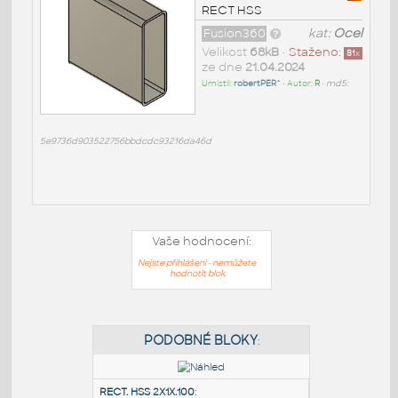
RECT HSS
Fusion360
kat:
Ocel
Velikost
68kB
•
Staženo:
81
x
ze dne
21.04.2024
Umístil:
robertPER^
• Autor:
R
•
md5:
5e9736d903522756bbdcdc93216da46d
Vaše hodnocení:
Nejste přihlášeni - nemůžete
hodnotit blok