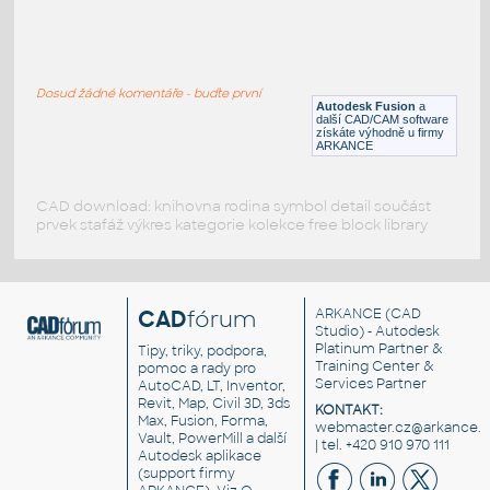
RECT. HSS 1.5X1X.125
:
RECT HSS
Dosud žádné komentáře - buďte první
F3D
Ocel
Autodesk Fusion
a
další CAD/CAM software
získáte výhodně u firmy
ARKANCE
CAD download: knihovna rodina symbol detail součást
prvek stafáž výkres kategorie kolekce free block library
CAD
fórum
ARKANCE
(CAD
Studio) - Autodesk
Platinum Partner &
Tipy, triky, podpora,
Training Center &
pomoc a rady pro
Services Partner
AutoCAD, LT, Inventor,
Revit, Map, Civil 3D, 3ds
KONTAKT:
Max, Fusion, Forma,
webmaster.cz@arkance.w
Vault, PowerMill a další
| tel. +420 910 970 111
Autodesk aplikace
(support firmy