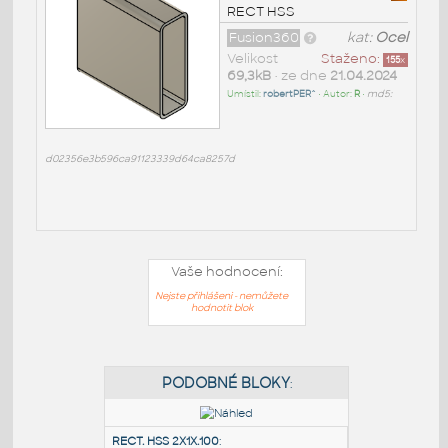
RECT HSS
Fusion360
kat:
Ocel
Velikost
Staženo:
155
x
69,3kB
• ze dne
21.04.2024
Umístil:
robertPER^
• Autor:
R
•
md5:
d02356e3b596ca91123339d64ca8257d
Vaše hodnocení:
Nejste přihlášeni - nemůžete
hodnotit blok