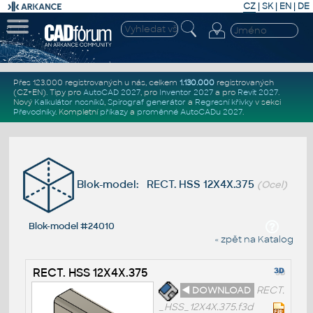
CZ
|
SK
|
EN
|
DE
Přes 123.000 registrovaných u nás, celkem
1.130.000
registrovaných
(CZ+EN)
. Tipy pro
AutoCAD 2027
, pro
Inventor 2027
a pro
Revit 2027
.
Nový
Kalkulátor nosníků
,
Spirograf generátor
a
Regresní křivky
v sekci
Převodníky
.
Kompletní
příkazy
a
proměnné AutoCADu 2027
.
Blok-model: RECT. HSS 12X4X.375
(Ocel)
Blok-model #24010
« zpět na Katalog
RECT. HSS 12X4X.375
◄ DOWNLOAD
RECT.
_HSS_12X4X.375.f3d