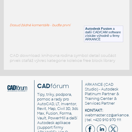
RECT. HSS 1.5X1X.125
:
RECT HSS
Dosud žádné komentáře - buďte první
F3D
Ocel
Autodesk Fusion
a
další CAD/CAM software
získáte výhodně u firmy
ARKANCE
CAD download: knihovna rodina symbol detail součást
prvek stafáž výkres kategorie kolekce free block library
CAD
fórum
ARKANCE
(CAD
Studio) - Autodesk
Platinum Partner &
Tipy, triky, podpora,
Training Center &
pomoc a rady pro
Services Partner
AutoCAD, LT, Inventor,
Revit, Map, Civil 3D, 3ds
KONTAKT:
Max, Fusion, Forma,
webmaster.cz@arkance.w
Vault, PowerMill a další
| tel. +420 910 970 111
Autodesk aplikace
(support firmy