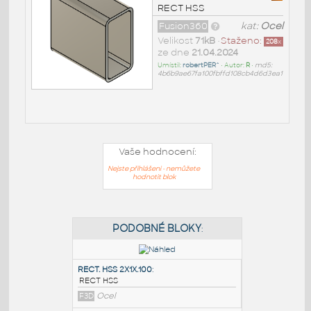
RECT HSS
Fusion360
kat:
Ocel
Velikost
71kB
•
Staženo:
208
x
ze dne
21.04.2024
Umístil:
robertPER^
• Autor:
R
•
md5:
4b6b9ae67fa100fbffd108cb4d6d3ea1
Vaše hodnocení:
Nejste přihlášeni - nemůžete
hodnotit blok