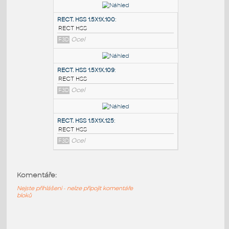
PODOBNÉ BLOKY
:
RECT. HSS 2X1X.100
:
RECT HSS
F3D
Ocel
RECT. HSS 1.5X1X.100
:
RECT HSS
F3D
Ocel
RECT. HSS 1.5X1X.109
:
RECT HSS
Komentáře:
F3D
Ocel
Nejste přihlášeni - nelze připojit komentáře
bloků
RECT. HSS 1.5X1X.125
: