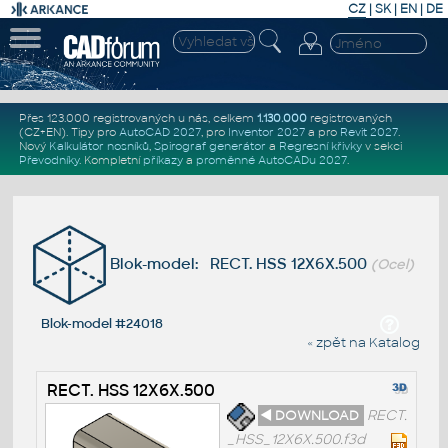
CZ
|
SK
|
EN
|
DE
Přes 123.000 registrovaných u nás, celkem
1.130.000
registrovaných
(CZ+EN)
. Tipy pro
AutoCAD 2027
, pro
Inventor 2027
a pro
Revit 2027
.
Nový
Kalkulátor nosníků
,
Spirograf generátor
a
Regresní křivky
v sekci
Převodníky
.
Kompletní
příkazy
a
proměnné AutoCADu 2027
.
Blok-model: RECT. HSS 12X6X.500
(Ocel)
Blok-model #24018
« zpět na Katalog
RECT. HSS 12X6X.500
◄ DOWNLOAD
RECT.
_HSS_12X6X.500.f3d