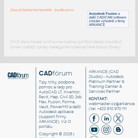
RECT HSS
Dosud žádné komentáře - buďte první
F3D
Ocel
Autodesk Fusion
a
další CAD/CAM software
získáte výhodně u firmy
ARKANCE
CAD download: knihovna rodina symbol detail součást
prvek stafáž výkres kategorie kolekce free block library
CAD
fórum
ARKANCE
(CAD
Studio) - Autodesk
Platinum Partner &
Tipy, triky, podpora,
Training Center &
pomoc a rady pro
Services Partner
AutoCAD, LT, Inventor,
Revit, Map, Civil 3D, 3ds
KONTAKT:
Max, Fusion, Forma,
webmaster.cz@arkance.w
Vault, PowerMill a další
| tel. +420 910 970 111
Autodesk aplikace
(support firmy
ARKANCE). Viz
O
portálu
.
Copyright © 2026 |