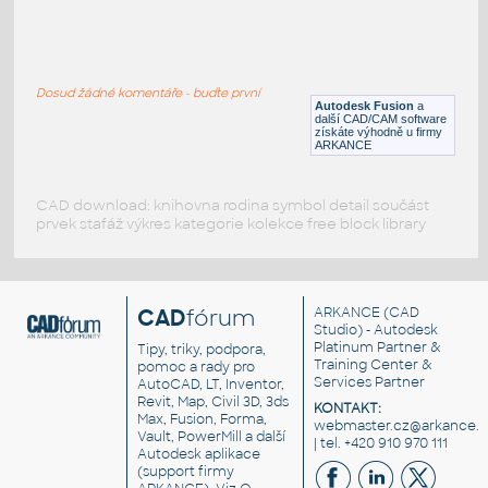
RECT. HSS 1.5X1X.125
:
RECT HSS
Dosud žádné komentáře - buďte první
F3D
Ocel
Autodesk Fusion
a
další CAD/CAM software
získáte výhodně u firmy
ARKANCE
CAD download: knihovna rodina symbol detail součást
prvek stafáž výkres kategorie kolekce free block library
CAD
fórum
ARKANCE
(CAD
Studio) - Autodesk
Platinum Partner &
Tipy, triky, podpora,
Training Center &
pomoc a rady pro
Services Partner
AutoCAD, LT, Inventor,
Revit, Map, Civil 3D, 3ds
KONTAKT:
Max, Fusion, Forma,
webmaster.cz@arkance.w
Vault, PowerMill a další
| tel. +420 910 970 111
Autodesk aplikace
(support firmy