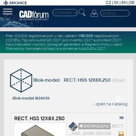
CZ
|
SK
|
EN
|
DE
Přes 123.000 registrovaných u nás, celkem
1.130.000
registrovaných
(CZ+EN)
. Tipy pro
AutoCAD 2027
, pro
Inventor 2027
a pro
Revit 2027
.
Nový
Kalkulátor nosníků
,
Spirograf generátor
a
Regresní křivky
v sekci
Převodníky
.
Kompletní
příkazy
a
proměnné AutoCADu 2027
.
Blok-model: RECT. HSS 12X8X.250
(Ocel)
Blok-model #24019
« zpět na Katalog
RECT. HSS 12X8X.250
◄ DOWNLOAD
RECT.
_HSS_12X8X.250.f3d