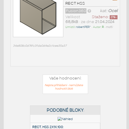
RECT HSS
Fusion360
kat:
Ocel
Velikost
Staženo:
279
x
68,8kB
• ze dne
21.04.2024
Umístil:
robertPER^
• Autor:
R
•
md5:
34e808c0d74fc3fda0d4e2c1cee35a37
Vaše hodnocení:
Nejste přihlášeni - nemůžete
hodnotit blok