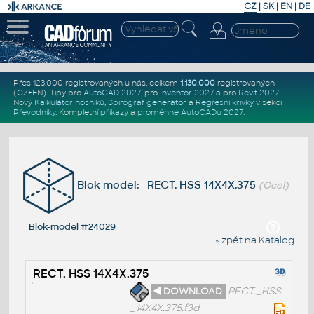
CZ
|
SK
|
EN
|
DE
Přes 123.000 registrovaných u nás, celkem
1.130.000
registrovaných
(CZ+EN)
. Tipy pro
AutoCAD 2027
, pro
Inventor 2027
a pro
Revit 2027
.
Nový
Kalkulátor nosníků
,
Spirograf generátor
a
Regresní křivky
v sekci
Převodníky
.
Kompletní
příkazy
a
proměnné AutoCADu 2027
.
Blok-model: RECT. HSS 14X4X.375
(Ocel)
Blok-model #24029
« zpět na Katalog
RECT. HSS 14X4X.375
◄ DOWNLOAD
RECT.
_HSS_14X4X.375.f3d