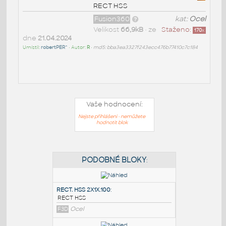
RECT HSS
Fusion360
kat:
Ocel
Velikost
Staženo:
170
x
66,9kB
• ze dne
21.04.2024
Umístil:
robertPER^
• Autor:
R
•
md5:
bba3ea3327f243ecc476b77410c7c184
Vaše hodnocení:
Nejste přihlášeni - nemůžete
hodnotit blok