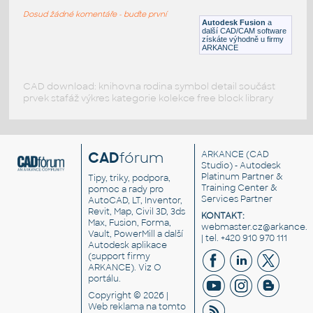
RECT HSS
Dosud žádné komentáře - buďte první
F3D
Ocel
Autodesk Fusion
a
další CAD/CAM software
získáte výhodně u firmy
ARKANCE
CAD download: knihovna rodina symbol detail součást
prvek stafáž výkres kategorie kolekce free block library
CAD
fórum
ARKANCE
(CAD
Studio) - Autodesk
Platinum Partner &
Tipy, triky, podpora,
Training Center &
pomoc a rady pro
Services Partner
AutoCAD, LT, Inventor,
Revit, Map, Civil 3D, 3ds
KONTAKT:
Max, Fusion, Forma,
webmaster.cz@arkance.w
Vault, PowerMill a další
| tel. +420 910 970 111
Autodesk aplikace
(support firmy
ARKANCE). Viz
O
portálu
.
Copyright © 2026 |